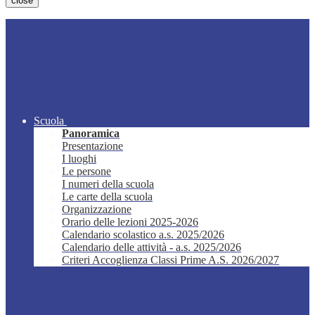
close
Scuola
Panoramica
Presentazione
I luoghi
Le persone
I numeri della scuola
Le carte della scuola
Organizzazione
Orario delle lezioni 2025-2026
Calendario scolastico a.s. 2025/2026
Calendario delle attività - a.s. 2025/2026
Criteri Accoglienza Classi Prime A.S. 2026/2027