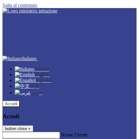
Salta al contenuto
Italiano
Italiano
English
Español
中文
عربى
Accedi
Accedi
button close
×
Nome Utente