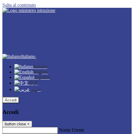
Salta al contenuto
Italiano
Italiano
English
Español
中文
عربى
Accedi
Accedi
button close
×
Nome Utente