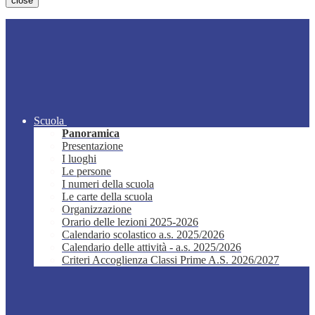
close
Scuola
Panoramica
Presentazione
I luoghi
Le persone
I numeri della scuola
Le carte della scuola
Organizzazione
Orario delle lezioni 2025-2026
Calendario scolastico a.s. 2025/2026
Calendario delle attività - a.s. 2025/2026
Criteri Accoglienza Classi Prime A.S. 2026/2027