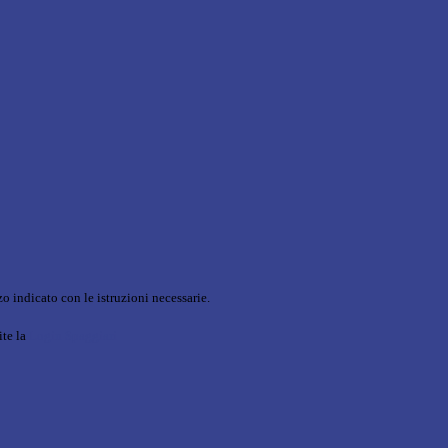
o indicato con le istruzioni necessarie.
ite la
Login Spaggiari