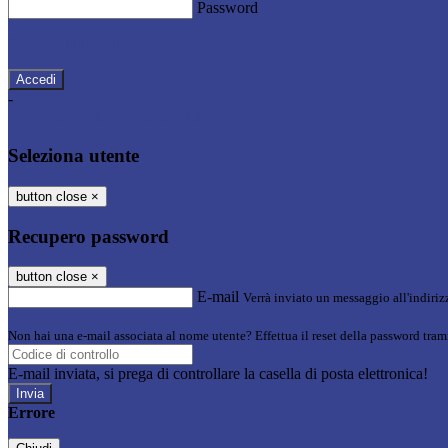
Password
Password dimenticata?
-
Entra con SPID
Entra con CIE
Seleziona utente
button close
×
Recupero password
button close
×
E-mail
Verrà inviato un messaggio all'indirizz
Non hai una e-mail associata al nome utente? Effettua il reset della password tram
E-mail inviata, si prega di controllare la casella di posta elettronica!
Errore