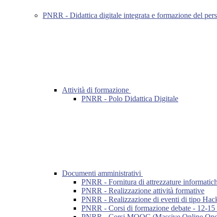
PNRR - Didattica digitale integrata e formazione del pers
Attività di formazione
PNRR - Polo Didattica Digitale
Documenti amministrativi
PNRR - Fornitura di attrezzature informatic
PNRR - Realizzazione attività formative
PNRR - Realizzazione di eventi di tipo Hac
PNRR - Corsi di formazione debate - 12-15 
PNRR - Corsi MOOC (Massive Online Ope