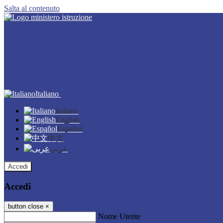
Salta al contenuto
Italiano
Italiano
English
Español
中文
عربى
Accedi
Accedi
button close
×
Nome Utente