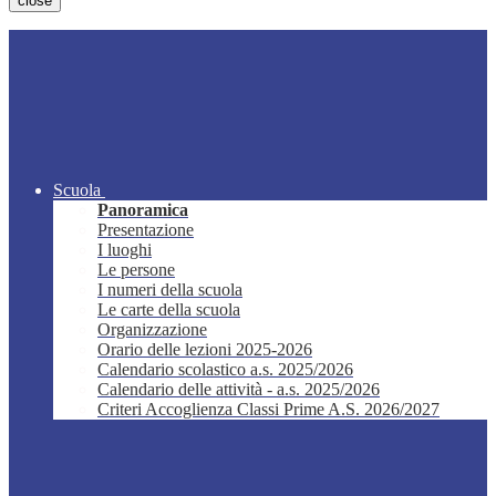
close
Scuola
Panoramica
Presentazione
I luoghi
Le persone
I numeri della scuola
Le carte della scuola
Organizzazione
Orario delle lezioni 2025-2026
Calendario scolastico a.s. 2025/2026
Calendario delle attività - a.s. 2025/2026
Criteri Accoglienza Classi Prime A.S. 2026/2027