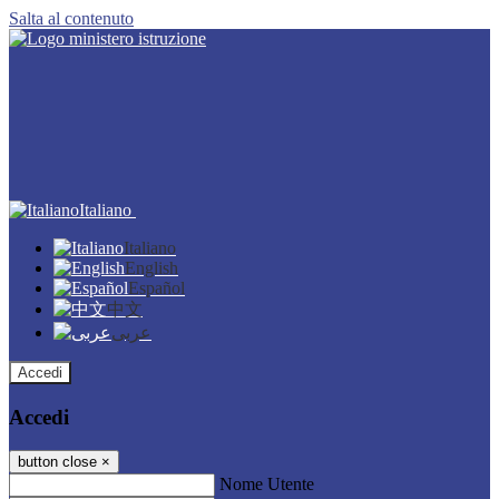
Salta al contenuto
Italiano
Italiano
English
Español
中文
عربى
Accedi
Accedi
button close
×
Nome Utente