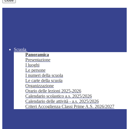
close
Scuola
Panoramica
Presentazione
I luoghi
Le persone
I numeri della scuola
Le carte della scuola
Organizzazione
Orario delle lezioni 2025-2026
Calendario scolastico a.s. 2025/2026
Calendario delle attività - a.s. 2025/2026
Criteri Accoglienza Classi Prime A.S. 2026/2027