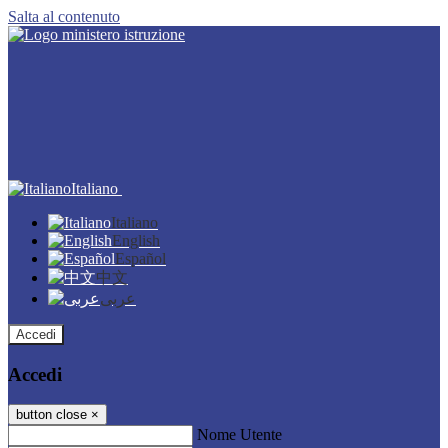
Salta al contenuto
Italiano
Italiano
English
Español
中文
عربى
Accedi
Accedi
button close
×
Nome Utente