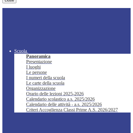
close
Scuola
Panoramica
Presentazione
I luoghi
Le persone
I numeri della scuola
Le carte della scuola
Organizzazione
Orario delle lezioni 2025-2026
Calendario scolastico a.s. 2025/2026
Calendario delle attività - a.s. 2025/2026
Criteri Accoglienza Classi Prime A.S. 2026/2027