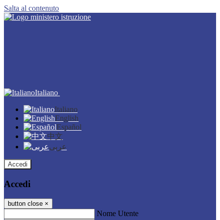
Salta al contenuto
Italiano
Italiano
English
Español
中文
عربى
Accedi
Accedi
button close
×
Nome Utente