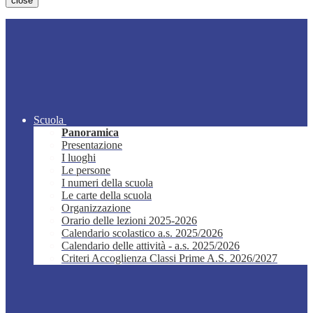
close
Scuola
Panoramica
Presentazione
I luoghi
Le persone
I numeri della scuola
Le carte della scuola
Organizzazione
Orario delle lezioni 2025-2026
Calendario scolastico a.s. 2025/2026
Calendario delle attività - a.s. 2025/2026
Criteri Accoglienza Classi Prime A.S. 2026/2027