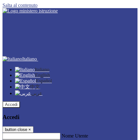
Salta al contenuto
Italiano
Italiano
English
Español
中文
عربى
Accedi
Accedi
button close
×
Nome Utente