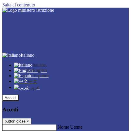
Salta al contenuto
Italiano
Italiano
English
Español
中文
عربى
Accedi
Accedi
button close
×
Nome Utente