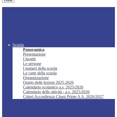
close
Scuola
Panoramica
Presentazione
I luoghi
Le persone
I numeri della scuola
Le carte della scuola
Organizzazione
Orario delle lezioni 2025-2026
Calendario scolastico a.s. 2025/2026
Calendario delle attività - a.s. 2025/2026
Criteri Accoglienza Classi Prime A.S. 2026/2027