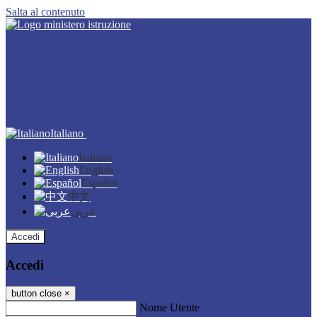
Salta al contenuto
Italiano
Italiano
English
Español
中文
عربى
Accedi
Accedi
button close
×
Nome Utente