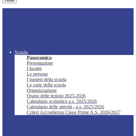
close
Scuola
Panoramica
Presentazione
I luoghi
Le persone
I numeri della scuola
Le carte della scuola
Organizzazione
Orario delle lezioni 2025-2026
Calendario scolastico a.s. 2025/2026
Calendario delle attività - a.s. 2025/2026
Criteri Accoglienza Classi Prime A.S. 2026/2027