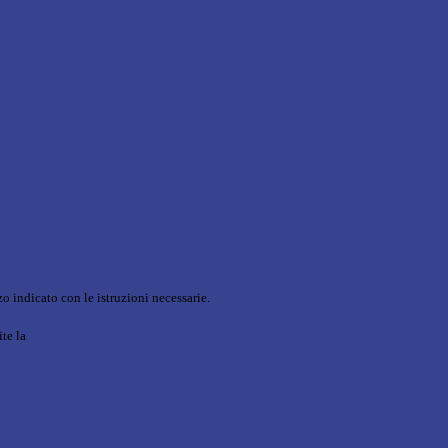
o indicato con le istruzioni necessarie.
ite la
Login Spaggiari