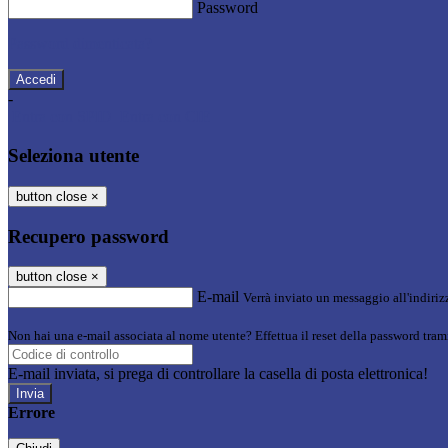
Password
Password dimenticata?
-
Entra con SPID
Entra con CIE
Seleziona utente
button close
×
Recupero password
button close
×
E-mail
Verrà inviato un messaggio all'indirizz
Non hai una e-mail associata al nome utente? Effettua il reset della password tram
E-mail inviata, si prega di controllare la casella di posta elettronica!
Errore