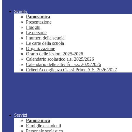
Scuola
Panoramica
Presentazione
I luoghi
Le persone
I numeri della scuola
Le carte della scuola
Organizzazione
Orario delle lezioni 2025-2026
Calendario scolastico a.s. 2025/2026
Calendario delle attività - a.s. 2025/2026
Criteri Accoglienza Classi Prime A.S. 2026/2027
Servizi
Panoramica
Famiglie e studenti
Personale scolastico