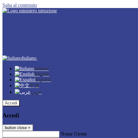
Salta al contenuto
Italiano
Italiano
English
Español
中文
عربى
Accedi
Accedi
button close
×
Nome Utente