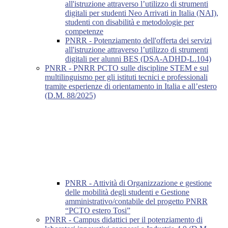
all'istruzione attraverso l’utilizzo di strumenti
digitali per studenti Neo Arrivati in Italia (NAI),
studenti con disabilità e metodologie per
competenze
PNRR - Potenziamento dell'offerta dei servizi
all'istruzione attraverso l’utilizzo di strumenti
digitali per alunni BES (DSA-ADHD-L.104)
PNRR - PNRR PCTO sulle discipline STEM e sul
multilinguismo per gli istituti tecnici e professionali
tramite esperienze di orientamento in Italia e all’estero
(D.M. 88/2025)
PNRR - Attività di Organizzazione e gestione
delle mobilità degli studenti e Gestione
amministrativo/contabile del progetto PNRR
“PCTO estero Tosi”
PNRR - Campus didattici per il potenziamento di