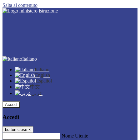
Salta al contenuto
Italiano
Italiano
English
Español
中文
عربى
Accedi
Accedi
button close
×
Nome Utente