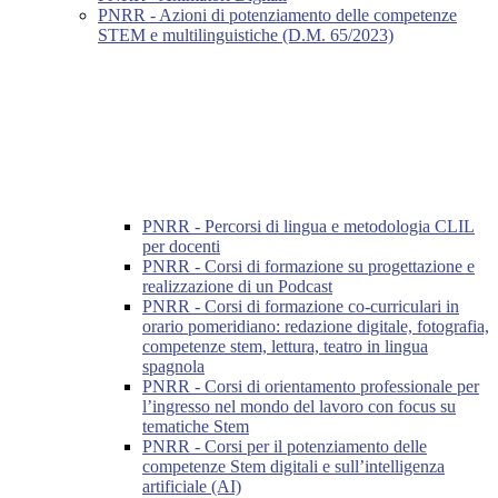
PNRR - Azioni di potenziamento delle competenze
STEM e multilinguistiche (D.M. 65/2023)
PNRR - Percorsi di lingua e metodologia CLIL
per docenti
PNRR - Corsi di formazione su progettazione e
realizzazione di un Podcast
PNRR - Corsi di formazione co-curriculari in
orario pomeridiano: redazione digitale, fotografia,
competenze stem, lettura, teatro in lingua
spagnola
PNRR - Corsi di orientamento professionale per
l’ingresso nel mondo del lavoro con focus su
tematiche Stem
PNRR - Corsi per il potenziamento delle
competenze Stem digitali e sull’intelligenza
artificiale (AI)