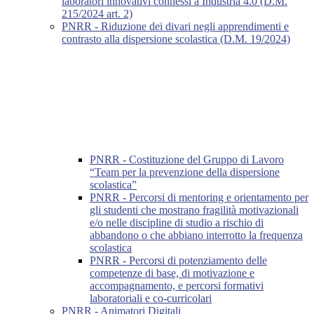
laboratori innovativi connessi a Industria 4.0 (D.M.
215/2024 art. 2)
PNRR - Riduzione dei divari negli apprendimenti e
contrasto alla dispersione scolastica (D.M. 19/2024)
PNRR - Costituzione del Gruppo di Lavoro
“Team per la prevenzione della dispersione
scolastica”
PNRR - Percorsi di mentoring e orientamento per
gli studenti che mostrano fragilità motivazionali
e/o nelle discipline di studio a rischio di
abbandono o che abbiano interrotto la frequenza
scolastica
PNRR - Percorsi di potenziamento delle
competenze di base, di motivazione e
accompagnamento, e percorsi formativi
laboratoriali e co-curricolari
PNRR - Animatori Digitali