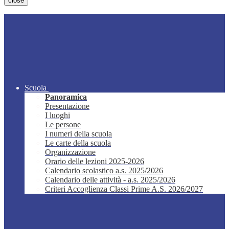
close
Scuola
Panoramica
Presentazione
I luoghi
Le persone
I numeri della scuola
Le carte della scuola
Organizzazione
Orario delle lezioni 2025-2026
Calendario scolastico a.s. 2025/2026
Calendario delle attività - a.s. 2025/2026
Criteri Accoglienza Classi Prime A.S. 2026/2027