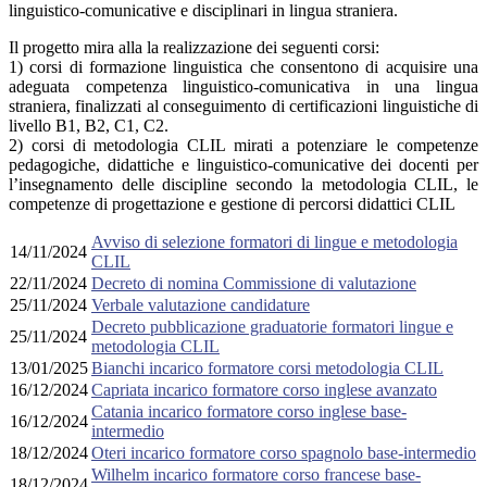
linguistico-comunicative e disciplinari in lingua straniera.
Il progetto mira alla la realizzazione dei seguenti corsi:
1) corsi di formazione linguistica che consentono di acquisire una
adeguata competenza linguistico-comunicativa in una lingua
straniera, finalizzati al conseguimento di certificazioni linguistiche di
livello B1, B2, C1, C2.
2) corsi di metodologia CLIL mirati a potenziare le competenze
pedagogiche, didattiche e linguistico-comunicative dei docenti per
l’insegnamento delle discipline secondo la metodologia CLIL, le
competenze di progettazione e gestione di percorsi didattici CLIL
Avviso di selezione formatori di lingue e metodologia
14/11/2024
CLIL
22/11/2024
Decreto di nomina Commissione di valutazione
25/11/2024
Verbale valutazione candidature
Decreto pubblicazione graduatorie formatori lingue e
25/11/2024
metodologia CLIL
13/01/2025
Bianchi incarico formatore corsi metodologia CLIL
16/12/2024
Capriata incarico formatore corso inglese avanzato
Catania incarico formatore corso inglese base-
16/12/2024
intermedio
18/12/2024
Oteri incarico formatore corso spagnolo base-intermedio
Wilhelm incarico formatore corso francese base-
18/12/2024