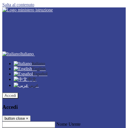
Salta al contenuto
Italiano
Italiano
English
Español
中文
عربى
Accedi
Accedi
button close
×
Nome Utente