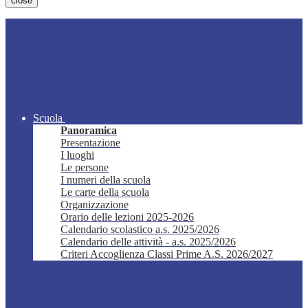
close
Scuola
Panoramica
Presentazione
I luoghi
Le persone
I numeri della scuola
Le carte della scuola
Organizzazione
Orario delle lezioni 2025-2026
Calendario scolastico a.s. 2025/2026
Calendario delle attività - a.s. 2025/2026
Criteri Accoglienza Classi Prime A.S. 2026/2027