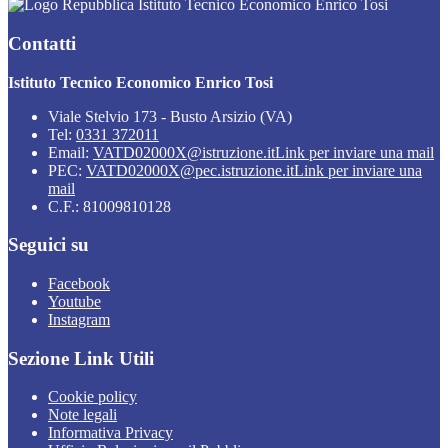
Istituto Tecnico Economico Enrico Tosi
Contatti
Istituto Tecnico Economico Enrico Tosi
Viale Stelvio 173 - Busto Arsizio (VA)
Tel:
0331 372011
Email:
VATD02000X@istruzione.it
Link per inviare una mail
PEC:
VATD02000X@pec.istruzione.it
Link per inviare una
mail
C.F.: 81009810128
Seguici su
Facebook
Youtube
Instagram
Sezione Link Utili
Cookie policy
Note legali
Informativa Privacy