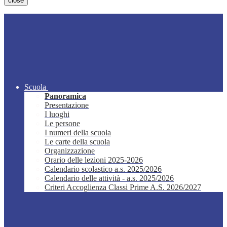
close
Scuola
Panoramica
Presentazione
I luoghi
Le persone
I numeri della scuola
Le carte della scuola
Organizzazione
Orario delle lezioni 2025-2026
Calendario scolastico a.s. 2025/2026
Calendario delle attività - a.s. 2025/2026
Criteri Accoglienza Classi Prime A.S. 2026/2027