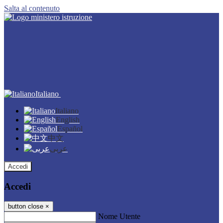
Salta al contenuto
Italiano
Italiano
English
Español
中文
عربى
Accedi
Accedi
button close
×
Nome Utente