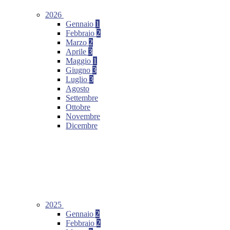
2026
Gennaio
1
Febbraio
2
Marzo
2
Aprile
3
Maggio
1
Giugno
3
Luglio
3
Agosto
Settembre
Ottobre
Novembre
Dicembre
2025
Gennaio
2
Febbraio
2