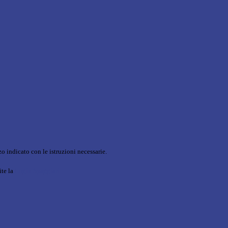
o indicato con le istruzioni necessarie.
ite la
Login Spaggiari