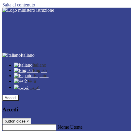
Salta al contenuto
Italiano
Italiano
English
Español
中文
عربى
Accedi
Accedi
button close
×
Nome Utente