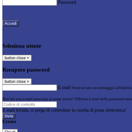
Password
Password dimenticata?
-
Entra con SPID
Entra con CIE
Seleziona utente
button close
×
Recupero password
button close
×
E-mail
Verrà inviato un messaggio all'indirizz
Non hai una e-mail associata al nome utente? Effettua il reset della password tram
E-mail inviata, si prega di controllare la casella di posta elettronica!
Errore