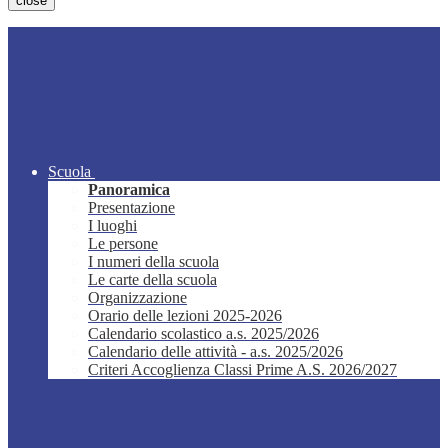
close
Scuola
Panoramica
Presentazione
I luoghi
Le persone
I numeri della scuola
Le carte della scuola
Organizzazione
Orario delle lezioni 2025-2026
Calendario scolastico a.s. 2025/2026
Calendario delle attività - a.s. 2025/2026
Criteri Accoglienza Classi Prime A.S. 2026/2027