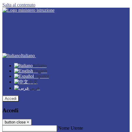
Salta al contenuto
Italiano
Italiano
English
Español
中文
عربى
Accedi
Accedi
button close
×
Nome Utente