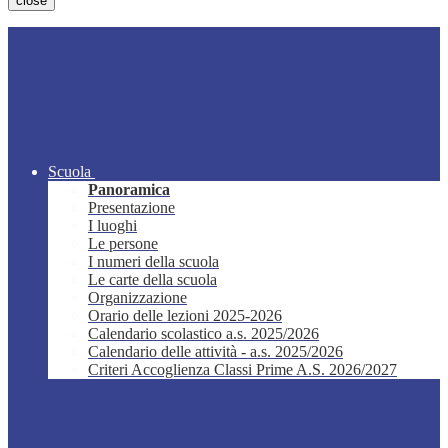
close
Scuola
Panoramica
Presentazione
I luoghi
Le persone
I numeri della scuola
Le carte della scuola
Organizzazione
Orario delle lezioni 2025-2026
Calendario scolastico a.s. 2025/2026
Calendario delle attività - a.s. 2025/2026
Criteri Accoglienza Classi Prime A.S. 2026/2027