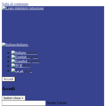
Salta al contenuto
Italiano
Italiano
English
Español
中文
عربى
Accedi
Accedi
button close
×
Nome Utente