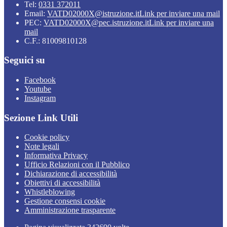
Tel:
0331 372011
Email:
VATD02000X@istruzione.it
Link per inviare una mail
PEC:
VATD02000X@pec.istruzione.it
Link per inviare una
mail
C.F.: 81009810128
Seguici su
Facebook
Youtube
Instagram
Sezione Link Utili
Cookie policy
Note legali
Informativa Privacy
Ufficio Relazioni con il Pubblico
Dichiarazione di accessibilità
Obiettivi di accessibilità
Whistleblowing
Gestione consensi cookie
Amministrazione trasparente