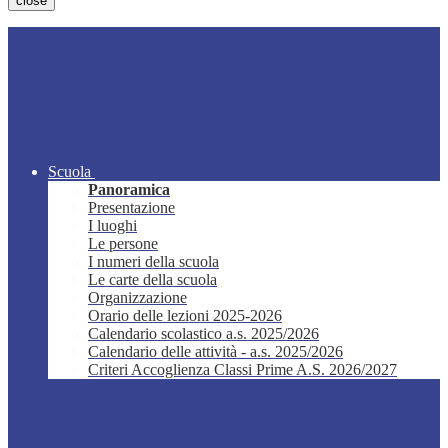
close
Scuola
Panoramica
Presentazione
I luoghi
Le persone
I numeri della scuola
Le carte della scuola
Organizzazione
Orario delle lezioni 2025-2026
Calendario scolastico a.s. 2025/2026
Calendario delle attività - a.s. 2025/2026
Criteri Accoglienza Classi Prime A.S. 2026/2027