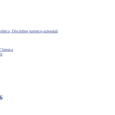
ica, Discipline turistico-aziendali
, Chimica
li
6