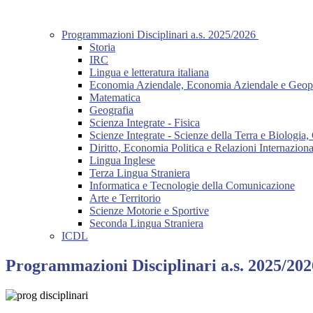
Programmazioni Disciplinari a.s. 2025/2026
Storia
IRC
Lingua e letteratura italiana
Economia Aziendale, Economia Aziendale e Geopolit
Matematica
Geografia
Scienza Integrate - Fisica
Scienze Integrate - Scienze della Terra e Biologia
Diritto, Economia Politica e Relazioni Internaziona
Lingua Inglese
Terza Lingua Straniera
Informatica e Tecnologie della Comunicazione
Arte e Territorio
Scienze Motorie e Sportive
Seconda Lingua Straniera
ICDL
Programmazioni Disciplinari a.s. 2025/202