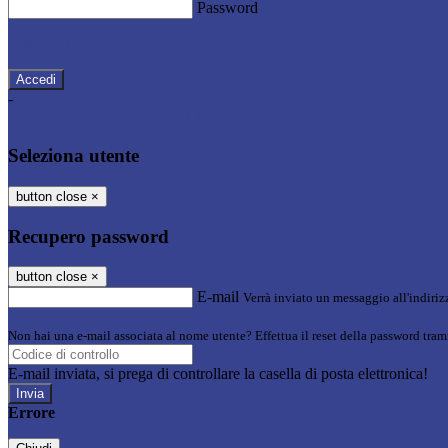
Password
Password dimenticata?
-
Entra con SPID
Entra con CIE
Seleziona utente
button close
×
Recupero password
button close
×
E-mail
Verrà inviato un messaggio all'indirizz
Non hai una e-mail associata al nome utente? Effettua il reset della password tram
E-mail inviata, si prega di controllare la casella di posta elettronica!
Errore