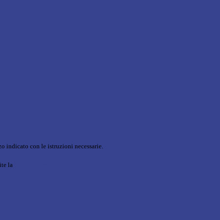
o indicato con le istruzioni necessarie.
ite la
Login Spaggiari