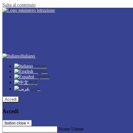
Salta al contenuto
Italiano
Italiano
English
Español
中文
عربى
Accedi
Accedi
button close
×
Nome Utente