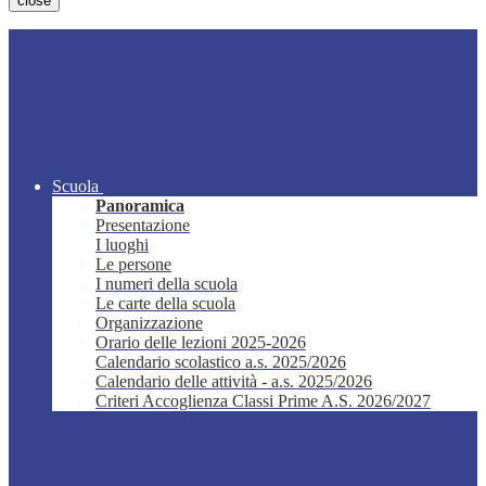
close
Scuola
Panoramica
Presentazione
I luoghi
Le persone
I numeri della scuola
Le carte della scuola
Organizzazione
Orario delle lezioni 2025-2026
Calendario scolastico a.s. 2025/2026
Calendario delle attività - a.s. 2025/2026
Criteri Accoglienza Classi Prime A.S. 2026/2027