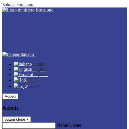
Salta al contenuto
Italiano
Italiano
English
Español
中文
عربى
Accedi
Accedi
button close
×
Nome Utente