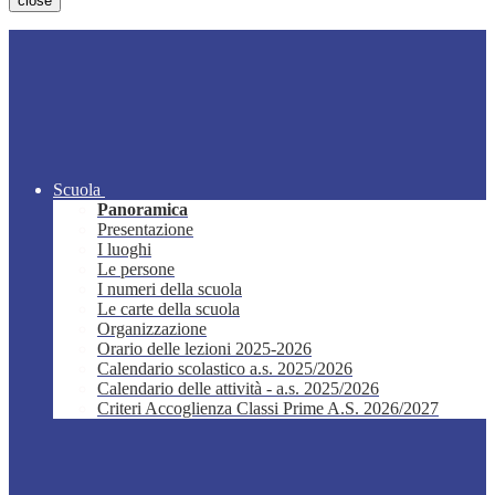
close
Scuola
Panoramica
Presentazione
I luoghi
Le persone
I numeri della scuola
Le carte della scuola
Organizzazione
Orario delle lezioni 2025-2026
Calendario scolastico a.s. 2025/2026
Calendario delle attività - a.s. 2025/2026
Criteri Accoglienza Classi Prime A.S. 2026/2027