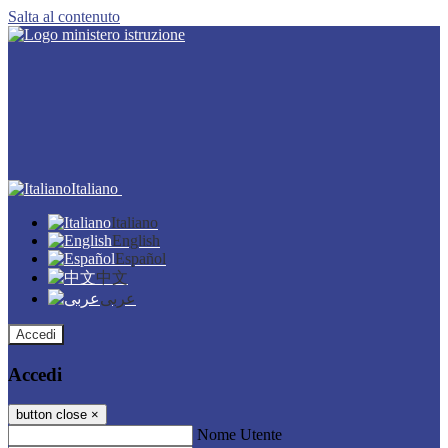
Salta al contenuto
Italiano
Italiano
English
Español
中文
عربى
Accedi
Accedi
button close
×
Nome Utente