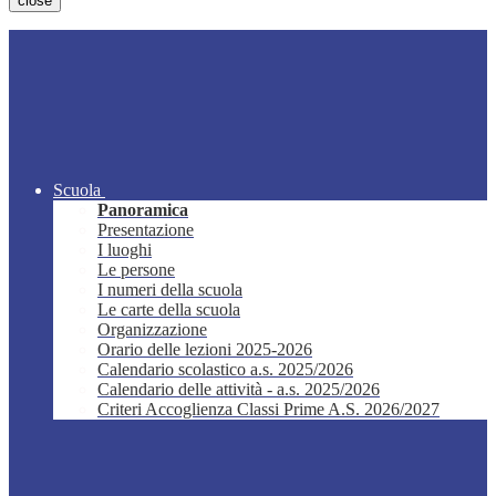
close
Scuola
Panoramica
Presentazione
I luoghi
Le persone
I numeri della scuola
Le carte della scuola
Organizzazione
Orario delle lezioni 2025-2026
Calendario scolastico a.s. 2025/2026
Calendario delle attività - a.s. 2025/2026
Criteri Accoglienza Classi Prime A.S. 2026/2027