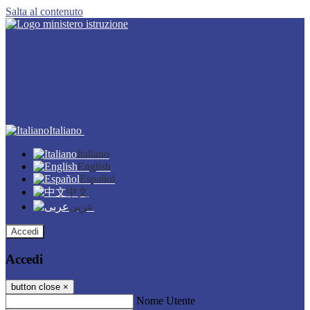
Salta al contenuto
Italiano
Italiano
English
Español
中文
عربى
Accedi
Accedi
button close
×
Nome Utente