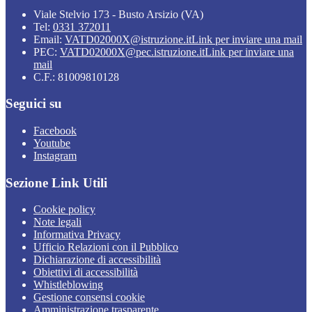
Viale Stelvio 173 - Busto Arsizio (VA)
Tel:
0331 372011
Email:
VATD02000X@istruzione.it
Link per inviare una mail
PEC:
VATD02000X@pec.istruzione.it
Link per inviare una
mail
C.F.: 81009810128
Seguici su
Facebook
Youtube
Instagram
Sezione Link Utili
Cookie policy
Note legali
Informativa Privacy
Ufficio Relazioni con il Pubblico
Dichiarazione di accessibilità
Obiettivi di accessibilità
Whistleblowing
Gestione consensi cookie
Amministrazione trasparente