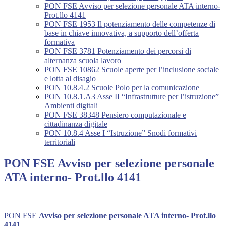
PON FSE Avviso per selezione personale ATA interno-
Prot.llo 4141
PON FSE 1953 Il potenziamento delle competenze di
base in chiave innovativa, a supporto dell’offerta
formativa
PON FSE 3781 Potenziamento dei percorsi di
alternanza scuola lavoro
PON FSE 10862 Scuole aperte per l’inclusione sociale
e lotta al disagio
PON 10.8.4.2 Scuole Polo per la comunicazione
PON 10.8.1.A3 Asse II “Infrastrutture per l’istruzione”
Ambienti digitali
PON FSE 38348 Pensiero computazionale e
cittadinanza digitale
PON 10.8.4 Asse I “Istruzione” Snodi formativi
territoriali
PON FSE Avviso per selezione personale
ATA interno- Prot.llo 4141
PON FSE
Avviso per selezione personale ATA interno- Prot.llo
4141