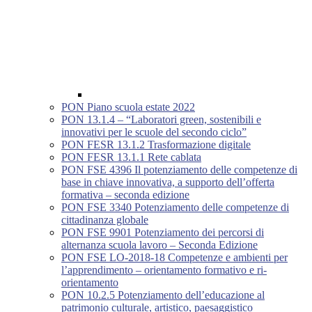
PON Piano scuola estate 2022
PON 13.1.4 – “Laboratori green, sostenibili e
innovativi per le scuole del secondo ciclo”
PON FESR 13.1.2 Trasformazione digitale
PON FESR 13.1.1 Rete cablata
PON FSE 4396 Il potenziamento delle competenze di
base in chiave innovativa, a supporto dell’offerta
formativa – seconda edizione
PON FSE 3340 Potenziamento delle competenze di
cittadinanza globale
PON FSE 9901 Potenziamento dei percorsi di
alternanza scuola lavoro – Seconda Edizione
PON FSE LO-2018-18 Competenze e ambienti per
l’apprendimento – orientamento formativo e ri-
orientamento
PON 10.2.5 Potenziamento dell’educazione al
patrimonio culturale, artistico, paesaggistico