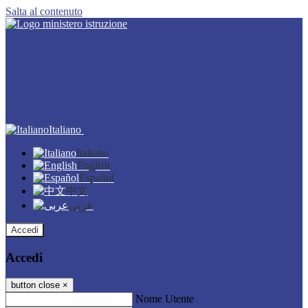
Salta al contenuto
Italiano
Italiano
English
Español
中文
عربى
Accedi
Accedi
button close
×
Nome Utente