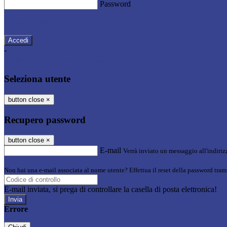
Password
Password dimenticata?
-
Entra con SPID
Entra con CIE
Seleziona utente
button close
×
Recupero password
button close
×
E-mail
Verrà inviato un messaggio all'indirizz
Non hai una e-mail associata al nome utente? Effettua il reset della password tram
E-mail inviata, si prega di controllare la casella di posta elettronica!
Errore