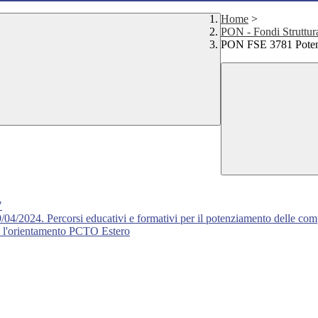
Home
>
PON - Fondi Struttur
PON FSE 3781 Potenzi
"
024. Percorsi educativi e formativi per il potenziamento delle compet
e l'orientamento PCTO Estero