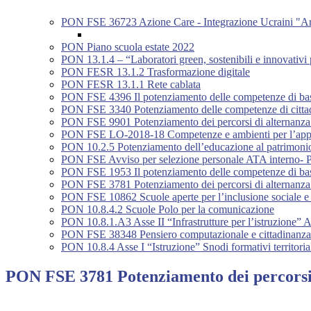
PON FSE 36723 Azione Care - Integrazione Ucraini "Ar
PON Piano scuola estate 2022
PON 13.1.4 – “Laboratori green, sostenibili e innovativi 
PON FESR 13.1.2 Trasformazione digitale
PON FESR 13.1.1 Rete cablata
PON FSE 4396 Il potenziamento delle competenze di base 
PON FSE 3340 Potenziamento delle competenze di citta
PON FSE 9901 Potenziamento dei percorsi di alternanza
PON FSE LO-2018-18 Competenze e ambienti per l’appre
PON 10.2.5 Potenziamento dell’educazione al patrimonio c
PON FSE Avviso per selezione personale ATA interno- P
PON FSE 1953 Il potenziamento delle competenze di base 
PON FSE 3781 Potenziamento dei percorsi di alternanza
PON FSE 10862 Scuole aperte per l’inclusione sociale e l
PON 10.8.4.2 Scuole Polo per la comunicazione
PON 10.8.1.A3 Asse II “Infrastrutture per l’istruzione” A
PON FSE 38348 Pensiero computazionale e cittadinanza 
PON 10.8.4 Asse I “Istruzione” Snodi formativi territoria
PON FSE 3781 Potenziamento dei percorsi 