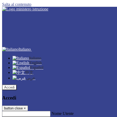
Salta al contenuto
Italiano
Italiano
English
Español
中文
عربى
Accedi
Accedi
button close
×
Nome Utente