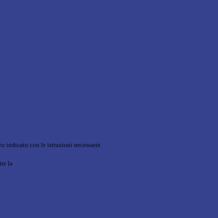
o indicato con le istruzioni necessarie.
ite la
Login Spaggiari