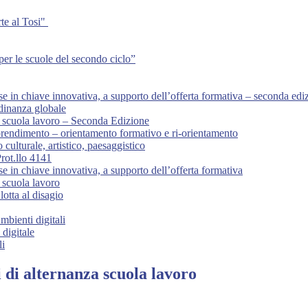
te al Tosi"
per le scuole del secondo ciclo”
in chiave innovativa, a supporto dell’offerta formativa – seconda edi
dinanza globale
 scuola lavoro – Seconda Edizione
ndimento – orientamento formativo e ri-orientamento
ulturale, artistico, paesaggistico
rot.llo 4141
in chiave innovativa, a supporto dell’offerta formativa
 scuola lavoro
otta al disagio
mbienti digitali
digitale
li
di alternanza scuola lavoro