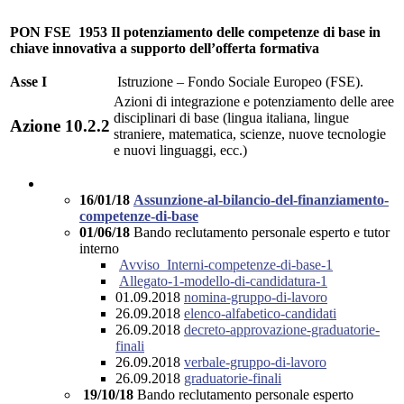
PON FSE 1953 Il potenziamento delle competenze di base in
chiave innovativa a supporto dell’offerta formativa
Asse I
Istruzione – Fondo Sociale Europeo (FSE).
Azioni di integrazione e potenziamento delle aree
disciplinari di base (lingua italiana, lingue
Azione 10.2.2
straniere, matematica, scienze, nuove tecnologie
e nuovi linguaggi, ecc.)
16/01/18
Assunzione-al-bilancio-del-finanziamento-
competenze-di-base
01/06/18
Bando reclutamento personale esperto e tutor
interno
Avviso_Interni-competenze-di-base-1
Allegato-1-modello-di-candidatura-1
01.09.2018
nomina-gruppo-di-lavoro
26.09.2018
elenco-alfabetico-candidati
26.09.2018
decreto-approvazione-graduatorie-
finali
26.09.2018
verbale-gruppo-di-lavoro
26.09.2018
graduatorie-finali
19/10/18
Bando reclutamento personale esperto