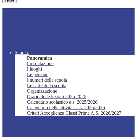
close
Scuola
Panoramica
Presentazione
I luoghi
Le persone
I numeri della scuola
Le carte della scuola
Organizzazione
Orario delle lezioni 2025-2026
Calendario scolastico a.s. 2025/2026
Calendario delle attività - a.s. 2025/2026
Criteri Accoglienza Classi Prime A.S. 2026/2027