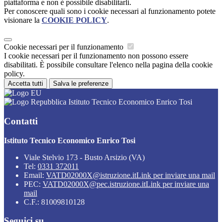
piattaforma e non è possibile disabilitarli.
Per conoscere quali sono i cookie necessari al funzionamento potete
visionare la
COOKIE POLICY
.
Cookie necessari per il funzionamento
I cookie necessari per il funzionamento non possono essere
disabilitati. È possibile consultare l'elenco nella pagina della cookie
policy.
Accetta tutti
Salva le preferenze
Istituto Tecnico Economico Enrico Tosi
Contatti
Istituto Tecnico Economico Enrico Tosi
Viale Stelvio 173 - Busto Arsizio (VA)
Tel:
0331 372011
Email:
VATD02000X@istruzione.it
Link per inviare una mail
PEC:
VATD02000X@pec.istruzione.it
Link per inviare una
mail
C.F.: 81009810128
Seguici su