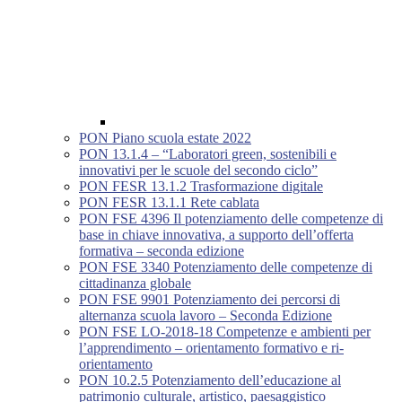
PON Piano scuola estate 2022
PON 13.1.4 – “Laboratori green, sostenibili e
innovativi per le scuole del secondo ciclo”
PON FESR 13.1.2 Trasformazione digitale
PON FESR 13.1.1 Rete cablata
PON FSE 4396 Il potenziamento delle competenze di
base in chiave innovativa, a supporto dell’offerta
formativa – seconda edizione
PON FSE 3340 Potenziamento delle competenze di
cittadinanza globale
PON FSE 9901 Potenziamento dei percorsi di
alternanza scuola lavoro – Seconda Edizione
PON FSE LO-2018-18 Competenze e ambienti per
l’apprendimento – orientamento formativo e ri-
orientamento
PON 10.2.5 Potenziamento dell’educazione al
patrimonio culturale, artistico, paesaggistico