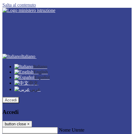
Salta al contenuto
Italiano
Italiano
English
Español
中文
عربى
Accedi
Accedi
button close
×
Nome Utente