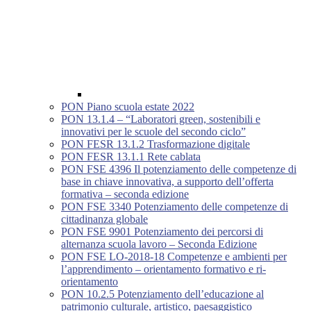
PON Piano scuola estate 2022
PON 13.1.4 – “Laboratori green, sostenibili e
innovativi per le scuole del secondo ciclo”
PON FESR 13.1.2 Trasformazione digitale
PON FESR 13.1.1 Rete cablata
PON FSE 4396 Il potenziamento delle competenze di
base in chiave innovativa, a supporto dell’offerta
formativa – seconda edizione
PON FSE 3340 Potenziamento delle competenze di
cittadinanza globale
PON FSE 9901 Potenziamento dei percorsi di
alternanza scuola lavoro – Seconda Edizione
PON FSE LO-2018-18 Competenze e ambienti per
l’apprendimento – orientamento formativo e ri-
orientamento
PON 10.2.5 Potenziamento dell’educazione al
patrimonio culturale, artistico, paesaggistico