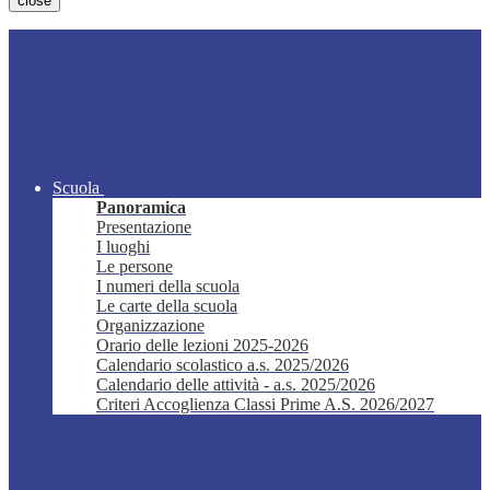
close
Scuola
Panoramica
Presentazione
I luoghi
Le persone
I numeri della scuola
Le carte della scuola
Organizzazione
Orario delle lezioni 2025-2026
Calendario scolastico a.s. 2025/2026
Calendario delle attività - a.s. 2025/2026
Criteri Accoglienza Classi Prime A.S. 2026/2027