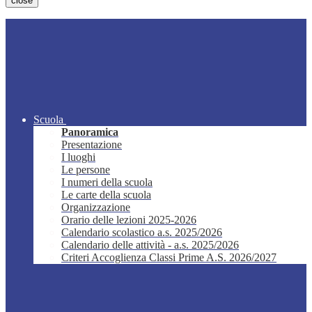
close
Scuola
Panoramica
Presentazione
I luoghi
Le persone
I numeri della scuola
Le carte della scuola
Organizzazione
Orario delle lezioni 2025-2026
Calendario scolastico a.s. 2025/2026
Calendario delle attività - a.s. 2025/2026
Criteri Accoglienza Classi Prime A.S. 2026/2027