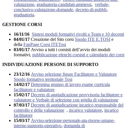
valutazione
,
graduatoria-candidati-ammessi
,
verbale-
conclusivo-valutazione-domande
,
decreto-di-pubbli-
graduatoria
.
GESTIONE CORSI
16/11/16
Sintesi moduli formativi rivolti a Team e 10 docenti
04/01/17
Creazione del Sito corsi
Snodo ITE E.TOSI
e
della
FanPage Corsi ITETosi
03/01/17
Avviso a tutti i corsisti dell’avvio dei moduli
formativi,
pubblicazione elenchi corsisti e calendario dei corsi
INDIVIDUAZIONE PERSONE DI SUPPORTO
23/12/16
Avviso selezione figure Facilitatore e Valutatore
Snodo formativo territoriale Tosi
14/02/17
Determina gruppo di lavoro esame curricula
facilitatore e valutatore
15/02/17
Decreto di aggiudicazione provvisoria facilitatore e
valutatore e Verbale di selezione con griglia di valutazione
07/03/17
Decreto di aggiudicazione incarico responsabile del
controllo e della valutazione
,
incarico valutatore
,
incarico
facilitatore
15/03/17
Avviso-selezione-personale-ata-risorse-umane-
interne-supporto-operativo
,
domanda di