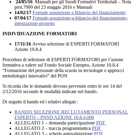
24/05/16
Manuali per gli Snodi Formativi Territoriali – Nota
prot.7999 del 23 maggio 2016 e Manuali
14/02/17
Formale assunzione a Bilancio del finanziamento
07/04/17
Formale-assunzione-a-bilancio-del-finanziamento-
integrazione-progetto
INDIVIDUAZIONE FORMATORI
17/11/16
Avviso selezione di ESPERTI FORMATORI
Azione 10.8.4
Procedura di selezione di ESPERTI FORMATORI per l’azione
formativa a valere sul Fondo Sociale Europeo, Azione 10.8.4
“Formazione del personale della scuola su tecnologie e approcci
metodologici innovativi” del PON
Si ricorda che le domande devono pervenire entro le ore 14 del
2/12/2016 secondo le modalità indicate nel bando.
Di seguito il bando ed i relativi allegati :
BANDO SELEZIONE RECLUTAMENTO PERSONAL
ESPERTO – PNSD AZIONE 10.8.4.006
ALLEGATO 1 – domanda partecipazione
PDF
ALLEGATO 2 – traccia programmatica
PDF
ALLEGATO 3 – scheda autovalutazione
PDF