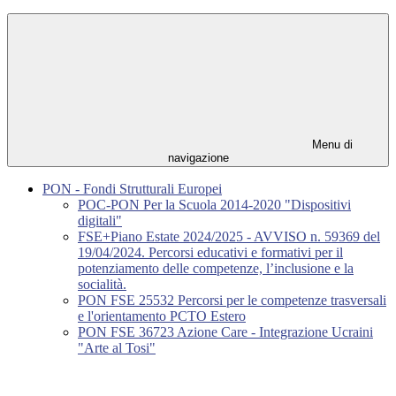
Menu di
navigazione
PON - Fondi Strutturali Europei
POC-PON Per la Scuola 2014-2020 "Dispositivi
digitali"
FSE+Piano Estate 2024/2025 - AVVISO n. 59369 del
19/04/2024. Percorsi educativi e formativi per il
potenziamento delle competenze, l’inclusione e la
socialità.
PON FSE 25532 Percorsi per le competenze trasversali
e l'orientamento PCTO Estero
PON FSE 36723 Azione Care - Integrazione Ucraini
"Arte al Tosi"