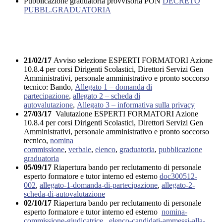
Pubblicazione graduatoria provvisoria PON
DECRETO
PUBBL.GRADUATORIA
21/02/17
Avviso selezione ESPERTI FORMATORI Azione
10.8.4 per corsi Dirigenti Scolastici, Direttori Servizi Gen
Amministrativi, personale amministrativo e pronto soccorso
tecnico: Bando,
Allegato 1 – domanda di
partecipazione
,
allegato 2 – scheda di
autovalutazione
,
Allegato 3 – informativa sulla privacy
27/03/17
Valutazione ESPERTI FORMATORI Azione
10.8.4 per corsi Dirigenti Scolastici, Direttori Servizi Gen
Amministrativi, personale amministrativo e pronto soccorso
tecnico,
nomina
commissione
,
verbale
,
elenco
,
graduatoria
,
pubblicazione
graduatoria
05/09/17
Riapertura bando per reclutamento di personale
esperto formatore e tutor interno ed esterno
doc300512-
002
,
allegato-1-domanda-di-partecipazione
,
allegato-2-
scheda-di-autovalutazione
02/10/17
Riapertura bando per reclutamento di personale
esperto formatore e tutor interno ed esterno
nomina-
commissione-giudicatrice
,
elenco-candidati-ammessi-alla-