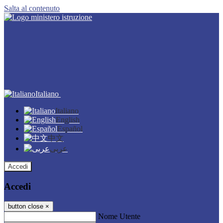
Salta al contenuto
Italiano
Italiano
English
Español
中文
عربى
Accedi
Accedi
button close
×
Nome Utente