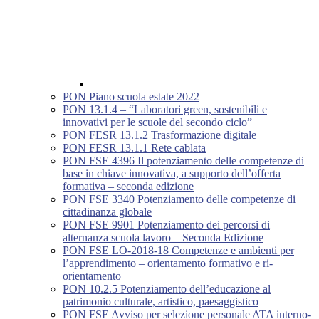
PON Piano scuola estate 2022
PON 13.1.4 – “Laboratori green, sostenibili e
innovativi per le scuole del secondo ciclo”
PON FESR 13.1.2 Trasformazione digitale
PON FESR 13.1.1 Rete cablata
PON FSE 4396 Il potenziamento delle competenze di
base in chiave innovativa, a supporto dell’offerta
formativa – seconda edizione
PON FSE 3340 Potenziamento delle competenze di
cittadinanza globale
PON FSE 9901 Potenziamento dei percorsi di
alternanza scuola lavoro – Seconda Edizione
PON FSE LO-2018-18 Competenze e ambienti per
l’apprendimento – orientamento formativo e ri-
orientamento
PON 10.2.5 Potenziamento dell’educazione al
patrimonio culturale, artistico, paesaggistico
PON FSE Avviso per selezione personale ATA interno-