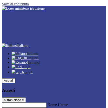
Salta al contenuto
Italiano
Italiano
English
Español
中文
عربى
Accedi
Accedi
button close
×
Nome Utente