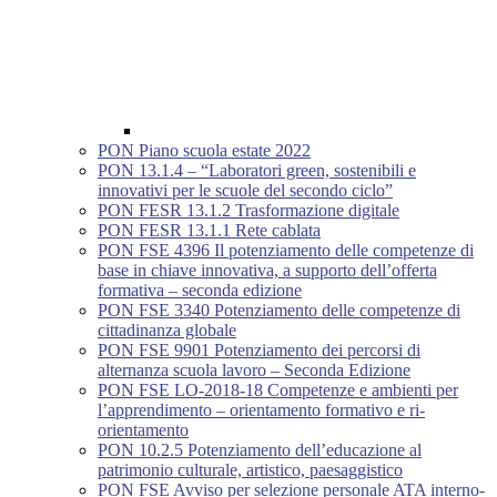
PON Piano scuola estate 2022
PON 13.1.4 – “Laboratori green, sostenibili e
innovativi per le scuole del secondo ciclo”
PON FESR 13.1.2 Trasformazione digitale
PON FESR 13.1.1 Rete cablata
PON FSE 4396 Il potenziamento delle competenze di
base in chiave innovativa, a supporto dell’offerta
formativa – seconda edizione
PON FSE 3340 Potenziamento delle competenze di
cittadinanza globale
PON FSE 9901 Potenziamento dei percorsi di
alternanza scuola lavoro – Seconda Edizione
PON FSE LO-2018-18 Competenze e ambienti per
l’apprendimento – orientamento formativo e ri-
orientamento
PON 10.2.5 Potenziamento dell’educazione al
patrimonio culturale, artistico, paesaggistico
PON FSE Avviso per selezione personale ATA interno-