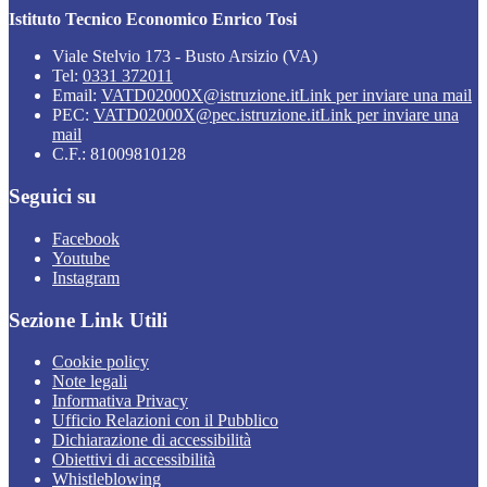
Istituto Tecnico Economico Enrico Tosi
Viale Stelvio 173 - Busto Arsizio (VA)
Tel:
0331 372011
Email:
VATD02000X@istruzione.it
Link per inviare una mail
PEC:
VATD02000X@pec.istruzione.it
Link per inviare una
mail
C.F.: 81009810128
Seguici su
Facebook
Youtube
Instagram
Sezione Link Utili
Cookie policy
Note legali
Informativa Privacy
Ufficio Relazioni con il Pubblico
Dichiarazione di accessibilità
Obiettivi di accessibilità
Whistleblowing