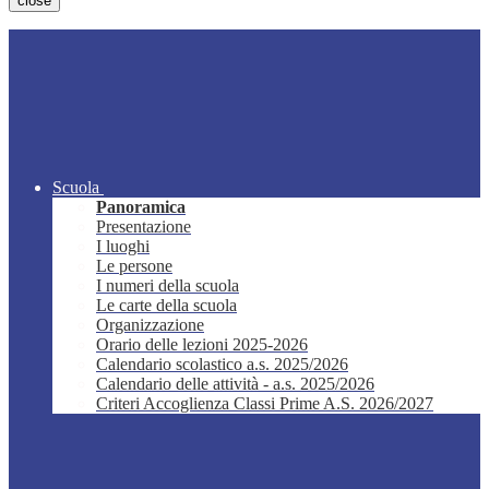
close
Scuola
Panoramica
Presentazione
I luoghi
Le persone
I numeri della scuola
Le carte della scuola
Organizzazione
Orario delle lezioni 2025-2026
Calendario scolastico a.s. 2025/2026
Calendario delle attività - a.s. 2025/2026
Criteri Accoglienza Classi Prime A.S. 2026/2027