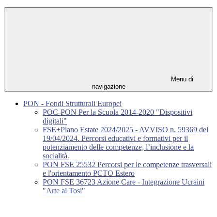
Menu di
navigazione
PON - Fondi Strutturali Europei
POC-PON Per la Scuola 2014-2020 "Dispositivi
digitali"
FSE+Piano Estate 2024/2025 - AVVISO n. 59369 del
19/04/2024. Percorsi educativi e formativi per il
potenziamento delle competenze, l’inclusione e la
socialità.
PON FSE 25532 Percorsi per le competenze trasversali
e l'orientamento PCTO Estero
PON FSE 36723 Azione Care - Integrazione Ucraini
"Arte al Tosi"