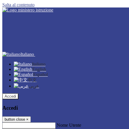
Salta al contenuto
Italiano
Italiano
English
Español
中文
عربى
Accedi
Accedi
button close
×
Nome Utente