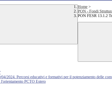
Home
>
PON - Fondi Struttur
PON FESR 13.1.2 Tra
"
024. Percorsi educativi e formativi per il potenziamento delle compet
e l'orientamento PCTO Estero