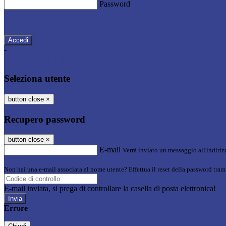
Password
Password dimenticata?
-
Entra con SPID
Entra con CIE
Seleziona utente
button close
×
Recupero password
button close
×
E-mail
Verrà inviato un messaggio all'indirizz
Non hai una e-mail associata al nome utente? Effettua il reset della password tram
E-mail inviata, si prega di controllare la casella di posta elettronica!
Errore