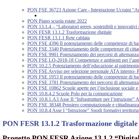
PON FSE 36723 Azione Care - Integrazione Ucraini "Ar
PON Piano scuola estate 2022
PON 13.1.4 – “Laboratori green, sostenibili e innovativi 
PON FESR 13.1.2 Trasformazione digitale
PON FESR 13.1.1 Rete cablata
PON FSE 4396 Il potenziamento delle competenze di base 
PON FSE 3340 Potenziamento delle competenze di citta
PON FSE 9901 Potenziamento dei percorsi di alternanza
PON FSE LO-2018-18 Competenze e ambienti per l’appre
PON 10.2.5 Potenziamento dell’educazione al patrimonio c
PON FSE Avviso per selezione personale ATA interno- P
PON FSE 1953 Il potenziamento delle competenze di base 
PON FSE 3781 Potenziamento dei percorsi di alternanza
PON FSE 10862 Scuole aperte per l’inclusione sociale e l
PON 10.8.4.2 Scuole Polo per la comunicazione
PON 10.8.1.A3 Asse II “Infrastrutture per l’istruzione” A
PON FSE 38348 Pensiero computazionale e cittadinanza 
PON 10.8.4 Asse I “Istruzione” Snodi formativi territoria
PON FESR 13.1.2 Trasformazione digitale
Progetto PON FESR Azione 13.1.2 “Digital 