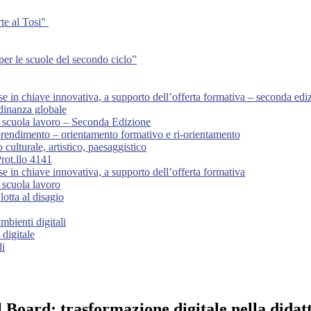
te al Tosi"
per le scuole del secondo ciclo”
in chiave innovativa, a supporto dell’offerta formativa – seconda edi
dinanza globale
 scuola lavoro – Seconda Edizione
ndimento – orientamento formativo e ri-orientamento
ulturale, artistico, paesaggistico
rot.llo 4141
in chiave innovativa, a supporto dell’offerta formativa
 scuola lavoro
otta al disagio
mbienti digitali
digitale
li
Board: trasformazione digitale nella didatt