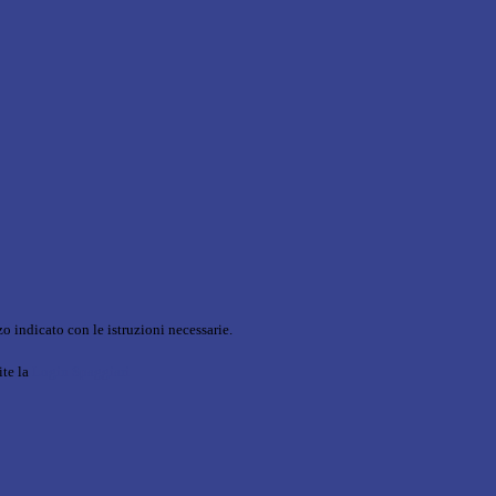
o indicato con le istruzioni necessarie.
ite la
Login Spaggiari