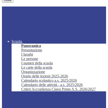
close
Scuola
Panoramica
Presentazione
I luoghi
Le persone
I numeri della scuola
Le carte della scuola
Organizzazione
Orario delle lezioni 2025-2026
Calendario scolastico a.s. 2025/2026
Calendario delle attività - a.s. 2025/2026
Criteri Accoglienza Classi Prime A.S. 2026/2027