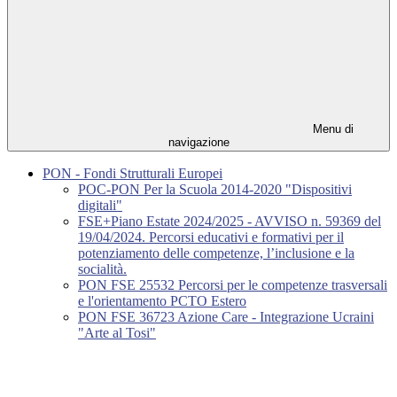
Menu di
navigazione
PON - Fondi Strutturali Europei
POC-PON Per la Scuola 2014-2020 "Dispositivi
digitali"
FSE+Piano Estate 2024/2025 - AVVISO n. 59369 del
19/04/2024. Percorsi educativi e formativi per il
potenziamento delle competenze, l’inclusione e la
socialità.
PON FSE 25532 Percorsi per le competenze trasversali
e l'orientamento PCTO Estero
PON FSE 36723 Azione Care - Integrazione Ucraini
"Arte al Tosi"