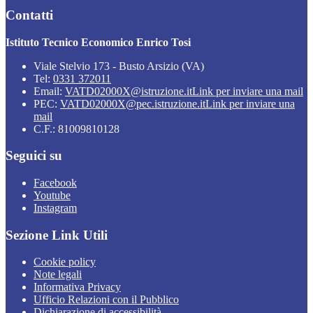
Contatti
Istituto Tecnico Economico Enrico Tosi
Viale Stelvio 173 - Busto Arsizio (VA)
Tel:
0331 372011
Email:
VATD02000X@istruzione.it
Link per inviare una mail
PEC:
VATD02000X@pec.istruzione.it
Link per inviare una
mail
C.F.: 81009810128
Seguici su
Facebook
Youtube
Instagram
Sezione Link Utili
Cookie policy
Note legali
Informativa Privacy
Ufficio Relazioni con il Pubblico
Dichiarazione di accessibilità