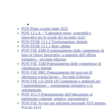
PON Piano scuola estate 2022
PON 13.1.4 – “Laboratori green, sostenibili e
innovativi per le scuole del secondo ciclo”
PON FESR 13.1.2 Trasformazione digitale
PON FESR 13.1.1 Rete cablata
PON FSE 4396 Il potenziamento delle competenze di
base in chiave innovativa, a supporto dell’offerta
formativa – seconda edizione
PON FSE 3340 Potenziamento delle competenze di
cittadinanza globale
PON FSE 9901 Potenziamento dei percorsi di
alternanza scuola lavoro – Seconda Edizione
PON FSE LO-2018-18 Competenze e ambienti per
l’apprendimento – orientamento formativo e ri-
orientamento
PON 10.2.5 Potenziamento dell’educazione al
patrimonio culturale, artistico, paesaggistico
PON FSE Avviso per selezione personale ATA interno-
Prot.llo 4141