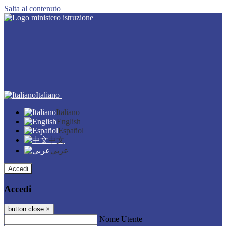
Salta al contenuto
Italiano
Italiano
English
Español
中文
عربى
Accedi
Accedi
button close
×
Nome Utente