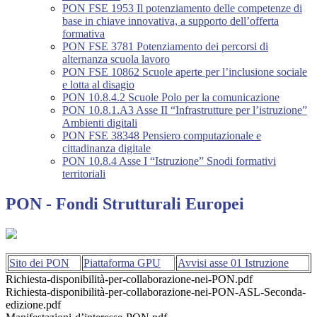
PON FSE 1953 Il potenziamento delle competenze di
base in chiave innovativa, a supporto dell’offerta
formativa
PON FSE 3781 Potenziamento dei percorsi di
alternanza scuola lavoro
PON FSE 10862 Scuole aperte per l’inclusione sociale
e lotta al disagio
PON 10.8.4.2 Scuole Polo per la comunicazione
PON 10.8.1.A3 Asse II “Infrastrutture per l’istruzione”
Ambienti digitali
PON FSE 38348 Pensiero computazionale e
cittadinanza digitale
PON 10.8.4 Asse I “Istruzione” Snodi formativi
territoriali
PON - Fondi Strutturali Europei
Sito dei PON
Piattaforma GPU
Avvisi asse 01 Istruzione
Richiesta-disponibilità-per-collaborazione-nei-PON.pdf
Richiesta-disponibilità-per-collaborazione-nei-PON-ASL-Seconda-
edizione.pdf