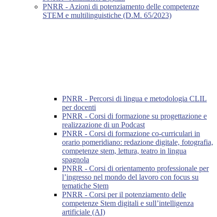
PNRR - Azioni di potenziamento delle competenze
STEM e multilinguistiche (D.M. 65/2023)
PNRR - Percorsi di lingua e metodologia CLIL
per docenti
PNRR - Corsi di formazione su progettazione e
realizzazione di un Podcast
PNRR - Corsi di formazione co-curriculari in
orario pomeridiano: redazione digitale, fotografia,
competenze stem, lettura, teatro in lingua
spagnola
PNRR - Corsi di orientamento professionale per
l’ingresso nel mondo del lavoro con focus su
tematiche Stem
PNRR - Corsi per il potenziamento delle
competenze Stem digitali e sull’intelligenza
artificiale (AI)