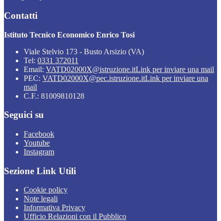
Contatti
Istituto Tecnico Economico Enrico Tosi
Viale Stelvio 173 - Busto Arsizio (VA)
Tel:
0331 372011
Email:
VATD02000X@istruzione.it
Link per inviare una mail
PEC:
VATD02000X@pec.istruzione.it
Link per inviare una
mail
C.F.: 81009810128
Seguici su
Facebook
Youtube
Instagram
Sezione Link Utili
Cookie policy
Note legali
Informativa Privacy
Ufficio Relazioni con il Pubblico