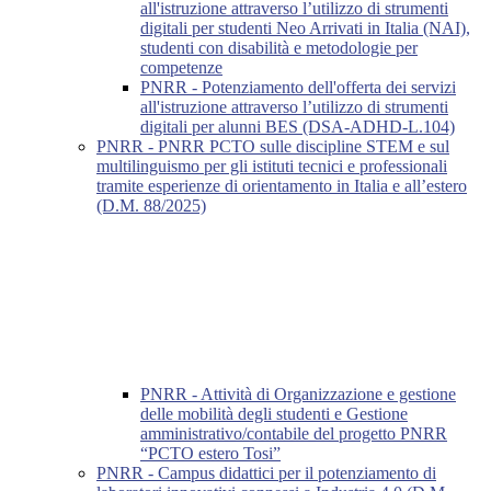
all'istruzione attraverso l’utilizzo di strumenti
digitali per studenti Neo Arrivati in Italia (NAI),
studenti con disabilità e metodologie per
competenze
PNRR - Potenziamento dell'offerta dei servizi
all'istruzione attraverso l’utilizzo di strumenti
digitali per alunni BES (DSA-ADHD-L.104)
PNRR - PNRR PCTO sulle discipline STEM e sul
multilinguismo per gli istituti tecnici e professionali
tramite esperienze di orientamento in Italia e all’estero
(D.M. 88/2025)
PNRR - Attività di Organizzazione e gestione
delle mobilità degli studenti e Gestione
amministrativo/contabile del progetto PNRR
“PCTO estero Tosi”
PNRR - Campus didattici per il potenziamento di