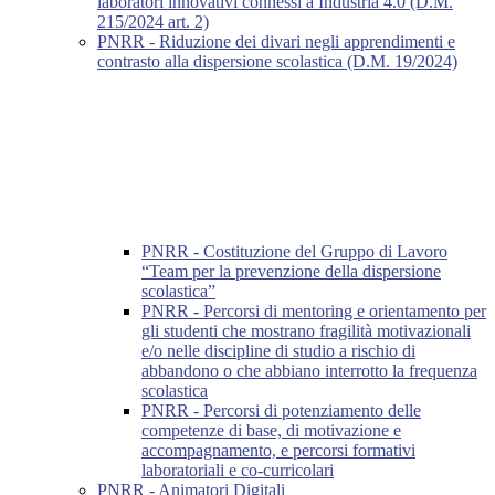
laboratori innovativi connessi a Industria 4.0 (D.M.
215/2024 art. 2)
PNRR - Riduzione dei divari negli apprendimenti e
contrasto alla dispersione scolastica (D.M. 19/2024)
PNRR - Costituzione del Gruppo di Lavoro
“Team per la prevenzione della dispersione
scolastica”
PNRR - Percorsi di mentoring e orientamento per
gli studenti che mostrano fragilità motivazionali
e/o nelle discipline di studio a rischio di
abbandono o che abbiano interrotto la frequenza
scolastica
PNRR - Percorsi di potenziamento delle
competenze di base, di motivazione e
accompagnamento, e percorsi formativi
laboratoriali e co-curricolari
PNRR - Animatori Digitali