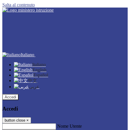
Salta al contenuto
Italiano
Italiano
English
Español
中文
عربى
Accedi
Accedi
button close
×
Nome Utente