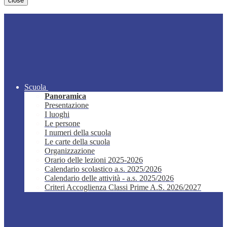
close
Scuola
Panoramica
Presentazione
I luoghi
Le persone
I numeri della scuola
Le carte della scuola
Organizzazione
Orario delle lezioni 2025-2026
Calendario scolastico a.s. 2025/2026
Calendario delle attività - a.s. 2025/2026
Criteri Accoglienza Classi Prime A.S. 2026/2027