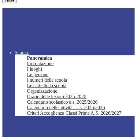
close
Scuola
Panoramica
Presentazione
I luoghi
Le persone
I numeri della scuola
Le carte della scuola
Organizzazione
Orario delle lezioni 2025-2026
Calendario scolastico a.s. 2025/2026
Calendario delle attività - a.s. 2025/2026
Criteri Accoglienza Classi Prime A.S. 2026/2027