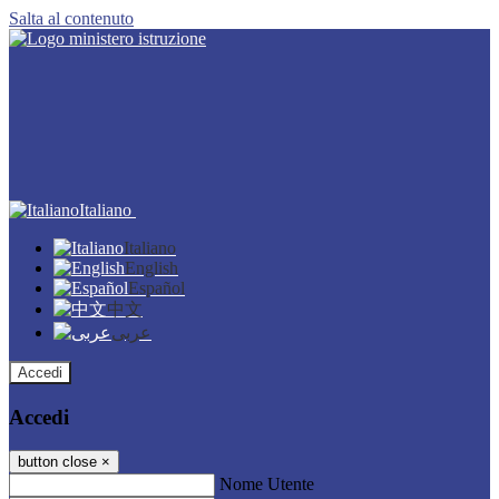
Salta al contenuto
Italiano
Italiano
English
Español
中文
عربى
Accedi
Accedi
button close
×
Nome Utente