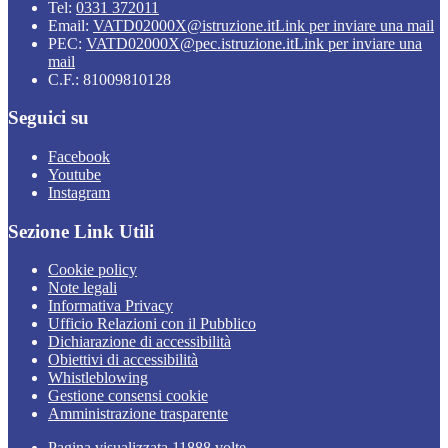
Tel:
0331 372011
Email:
VATD02000X@istruzione.it
Link per inviare una mail
PEC:
VATD02000X@pec.istruzione.it
Link per inviare una
mail
C.F.: 81009810128
Seguici su
Facebook
Youtube
Instagram
Sezione Link Utili
Cookie policy
Note legali
Informativa Privacy
Ufficio Relazioni con il Pubblico
Dichiarazione di accessibilità
Obiettivi di accessibilità
Whistleblowing
Gestione consensi cookie
Amministrazione trasparente
Pagina visualizzata
11888
volte