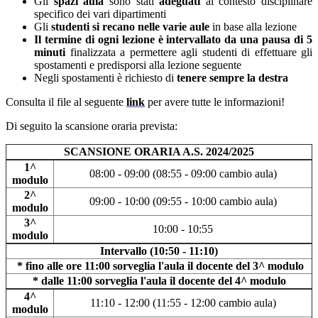
Gli
spazi
aula
sono stati
adeguati
al contesto disciplinare
specifico dei vari dipartimenti
Gli
studenti
si
recano
nelle
varie
aule
in base alla lezione
Il
termine
di ogni lezione è intervallato da una pausa di 5
minuti
finalizzata a permettere agli studenti di effettuare gli
spostamenti e predisporsi alla lezione seguente
Negli spostamenti è richiesto di
tenere sempre la destra
Consulta il file al seguente
link
per avere tutte le informazioni!
Di seguito la scansione oraria prevista:
SCANSIONE ORARIA A.S. 2024/2025
1^
08:00 - 09:00 (08:55 - 09:00 cambio aula)
modulo
2^
09:00 - 10:00 (09:55 - 10:00 cambio aula)
modulo
3^
10:00 - 10:55
modulo
Intervallo (10:50 - 11:10)
* fino alle ore 11:00 sorveglia l'aula il docente del 3^ modulo
* dalle 11:00 sorveglia l'aula il docente del 4^ modulo
4^
11:10 - 12:00 (11:55 - 12:00 cambio aula)
modulo