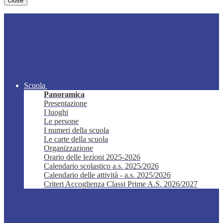
close
Scuola
Panoramica
Presentazione
I luoghi
Le persone
I numeri della scuola
Le carte della scuola
Organizzazione
Orario delle lezioni 2025-2026
Calendario scolastico a.s. 2025/2026
Calendario delle attività - a.s. 2025/2026
Criteri Accoglienza Classi Prime A.S. 2026/2027