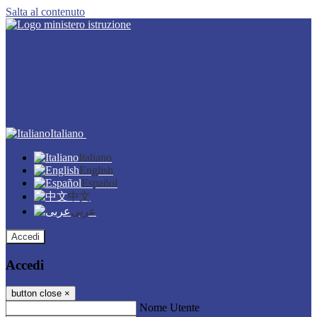
Salta al contenuto
Italiano
Italiano
English
Español
中文
عربى
Accedi
Accedi
button close
×
Nome Utente