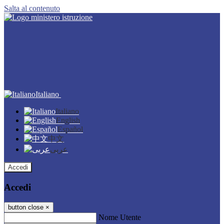
Salta al contenuto
Italiano
Italiano
English
Español
中文
عربى
Accedi
Accedi
button close
×
Nome Utente