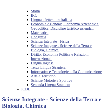
Storia
IRC
Lingua e letteratura italiana
Economia Aziendale, Economia Aziendale e
Geopolitica, Discipline turistico-aziendali
Matematica
Geografia
Scienza Integrate - Fisica
Scienze Integrate - Scienze della Terra e
Biologia, Chimica
Diritto, Economia Politica e Relazioni
Internazionali
Lingua Inglese
Terza Lingua Straniera
Informatica e Tecnologie della Comunicazione
Arte e Territorio
Scienze Motorie e Sportive
Seconda Lingua Straniera
ICDL
Scienze Integrate - Scienze della Terra e
Biologia, Chimica