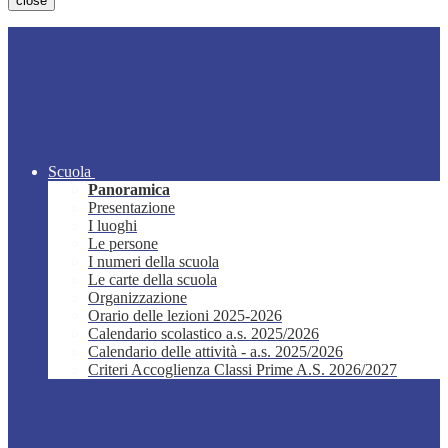
close
Scuola
Panoramica
Presentazione
I luoghi
Le persone
I numeri della scuola
Le carte della scuola
Organizzazione
Orario delle lezioni 2025-2026
Calendario scolastico a.s. 2025/2026
Calendario delle attività - a.s. 2025/2026
Criteri Accoglienza Classi Prime A.S. 2026/2027