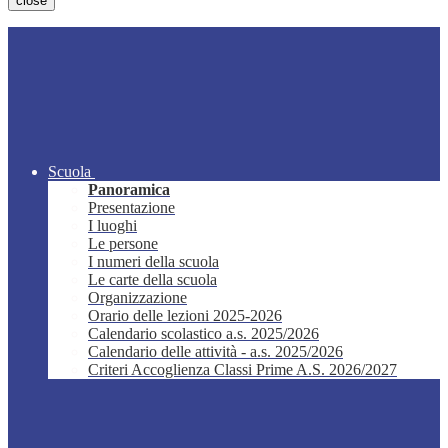
close
Scuola
Panoramica
Presentazione
I luoghi
Le persone
I numeri della scuola
Le carte della scuola
Organizzazione
Orario delle lezioni 2025-2026
Calendario scolastico a.s. 2025/2026
Calendario delle attività - a.s. 2025/2026
Criteri Accoglienza Classi Prime A.S. 2026/2027