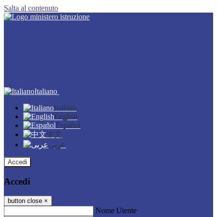
Salta al contenuto
Italiano
Italiano
English
Español
中文
عربى
Accedi
Accedi
button close
×
Nome Utente