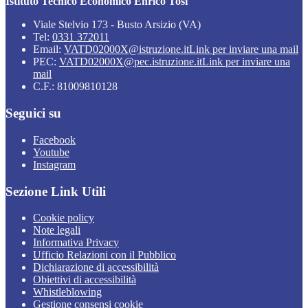
Istituto Tecnico Economico Enrico Tosi
Viale Stelvio 173 - Busto Arsizio (VA)
Tel:
0331 372011
Email:
VATD02000X@istruzione.it
Link per inviare una mail
PEC:
VATD02000X@pec.istruzione.it
Link per inviare una
mail
C.F.: 81009810128
Seguici su
Facebook
Youtube
Instagram
Sezione Link Utili
Cookie policy
Note legali
Informativa Privacy
Ufficio Relazioni con il Pubblico
Dichiarazione di accessibilità
Obiettivi di accessibilità
Whistleblowing
Gestione consensi cookie