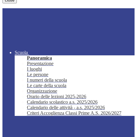
close
Scuola
Panoramica
Presentazione
I luoghi
Le persone
I numeri della scuola
Le carte della scuola
Organizzazione
Orario delle lezioni 2025-2026
Calendario scolastico a.s. 2025/2026
Calendario delle attività - a.s. 2025/2026
Criteri Accoglienza Classi Prime A.S. 2026/2027