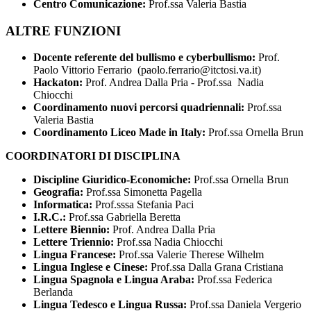
Centro Comunicazione:
Prof.ssa Valeria Bastia
ALTRE FUNZIONI
Docente referente del bullismo e cyberbullismo:
Prof.
Paolo Vittorio Ferrario (paolo.ferrario@itctosi.va.it)
Hackaton:
Prof. Andrea Dalla Pria -
Prof.ssa Nadia
Chiocchi
Coordinamento nuovi percorsi quadriennali:
Prof.ssa
Valeria Bastia
Coordinamento Liceo Made in Italy:
Prof.ssa Ornella Brun
COORDINATORI DI DISCIPLINA
Discipline Giuridico-Economiche:
Prof.ssa Ornella Brun
Geografia:
Prof.ssa Simonetta Pagella
Informatica:
Prof.sssa Stefania Paci
I.R.C.:
Prof.ssa Gabriella Beretta
Lettere Biennio:
Prof. Andrea Dalla Pria
Lettere Triennio:
Prof.ssa Nadia Chiocchi
Lingua Francese:
Prof.ssa Valerie Therese Wilhelm
Lingua Inglese e Cinese:
Prof.ssa Dalla Grana Cristiana
Lingua Spagnola e Lingua Araba:
Prof.ssa Federica
Berlanda
Lingua Tedesco e Lingua Russa:
Prof.ssa Daniela Vergerio