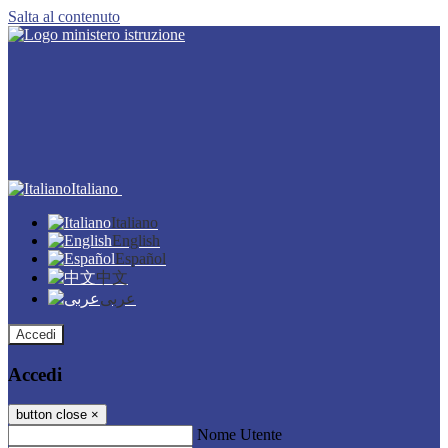
Salta al contenuto
Italiano
Italiano
English
Español
中文
عربى
Accedi
Accedi
button close
×
Nome Utente