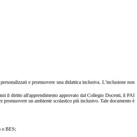
vi personalizzati e promuovere una didattica inclusiva. L’inclusione non
alunni il diritto all'apprendimento approvato dal Collegio Docenti, il PAI
ie per promuovere un ambiente scolastico più inclusivo. T
ale documento è
tà o BES;