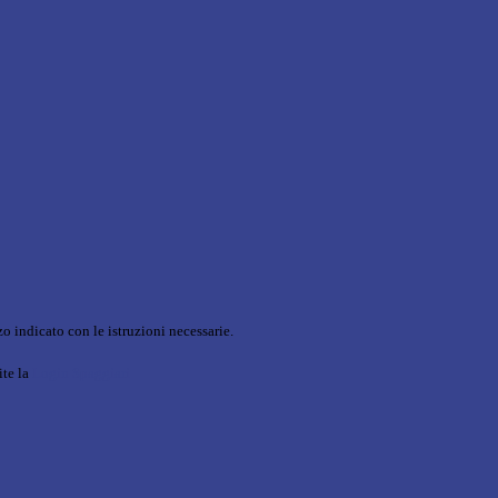
o indicato con le istruzioni necessarie.
ite la
Login Spaggiari