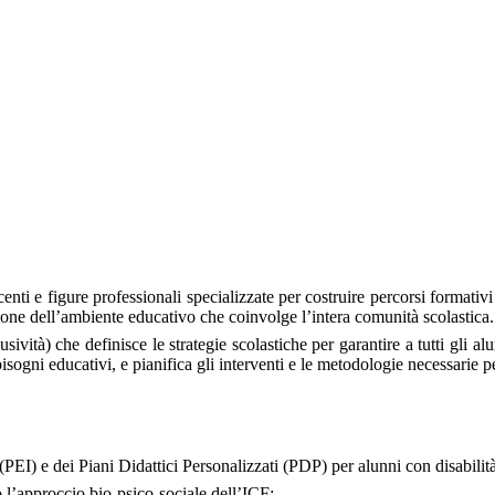
centi e figure professionali specializzate per costruire percorsi formati
zione dell’ambiente educativo che coinvolge l’intera comunità scolastica.
usività) che
definisce le strategie scolastiche per garantire a tutti gli 
 i bisogni educativi, e pianifica gli interventi e le metodologie necessar
PEI) e dei Piani Didattici Personalizzati (PDP) per alunni con disabili
 l’approccio bio-psico-sociale dell’ICF;