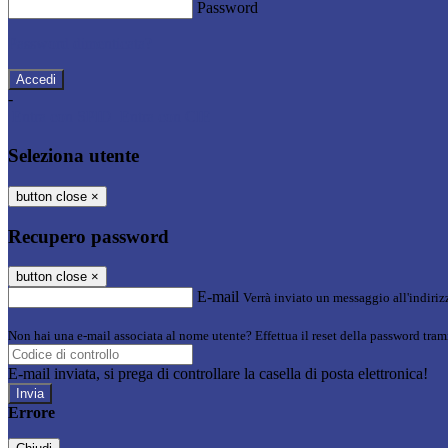
Password
Password dimenticata?
-
Entra con SPID
Entra con CIE
Seleziona utente
button close
×
Recupero password
button close
×
E-mail
Verrà inviato un messaggio all'indirizz
Non hai una e-mail associata al nome utente? Effettua il reset della password tram
E-mail inviata, si prega di controllare la casella di posta elettronica!
Errore