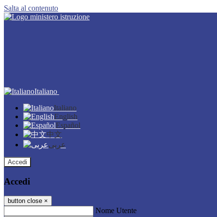
Salta al contenuto
Italiano
Italiano
English
Español
中文
عربى
Accedi
Accedi
button close
×
Nome Utente