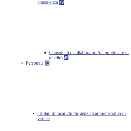
consulenza
49
Consulenti e collaboratori (da pubblicare in
tabelle)
49
Personale
63
Titolari di incarichi dirigenziali amministrativi di
vertice