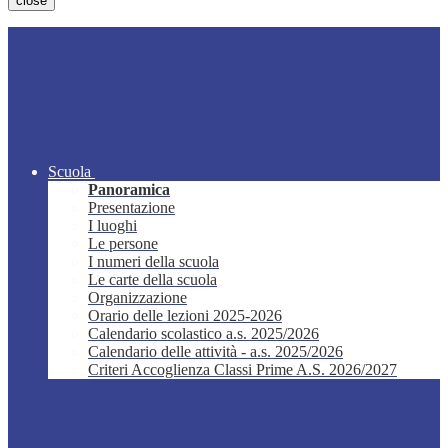
close
Scuola
Panoramica
Presentazione
I luoghi
Le persone
I numeri della scuola
Le carte della scuola
Organizzazione
Orario delle lezioni 2025-2026
Calendario scolastico a.s. 2025/2026
Calendario delle attività - a.s. 2025/2026
Criteri Accoglienza Classi Prime A.S. 2026/2027