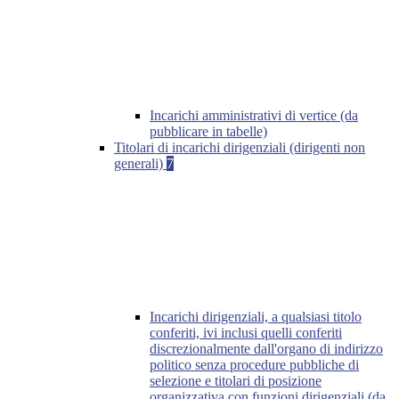
Incarichi amministrativi di vertice (da
pubblicare in tabelle)
Titolari di incarichi dirigenziali (dirigenti non
generali)
7
Incarichi dirigenziali, a qualsiasi titolo
conferiti, ivi inclusi quelli conferiti
discrezionalmente dall'organo di indirizzo
politico senza procedure pubbliche di
selezione e titolari di posizione
organizzativa con funzioni dirigenziali (da