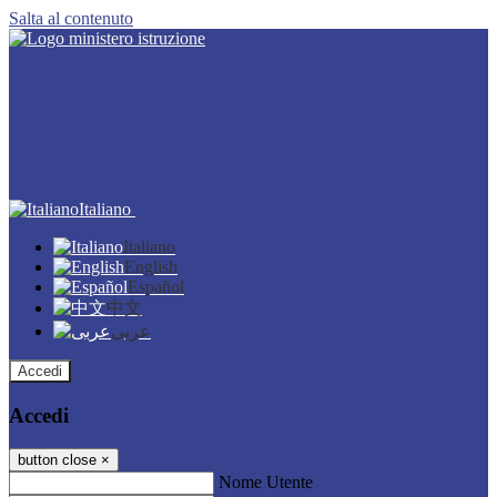
Salta al contenuto
Italiano
Italiano
English
Español
中文
عربى
Accedi
Accedi
button close
×
Nome Utente