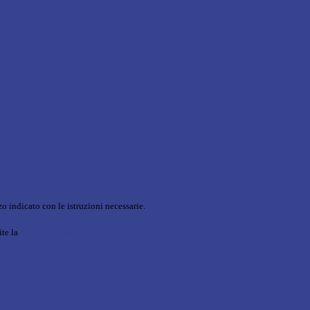
o indicato con le istruzioni necessarie.
ite la
Login Spaggiari