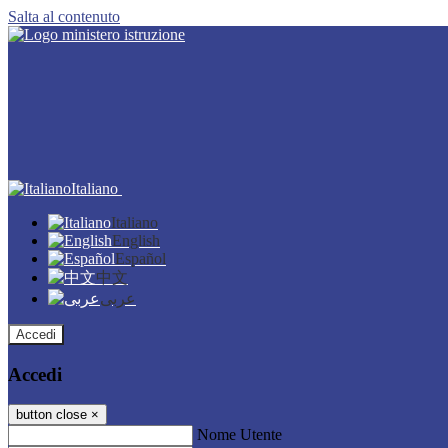
Salta al contenuto
Italiano
Italiano
English
Español
中文
عربى
Accedi
Accedi
button close
×
Nome Utente