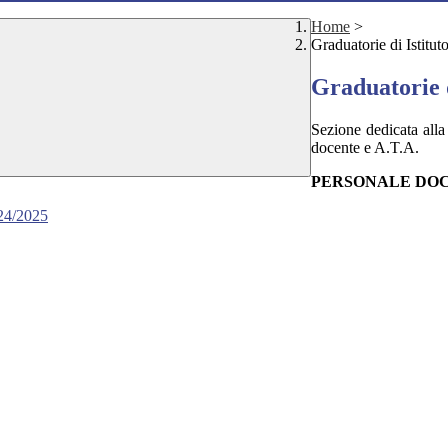
Home
>
Graduatorie di Istitut
Graduatorie d
Sezione dedicata alla
docente e A.T.A.
PERSONALE DOCENTE
024/2025