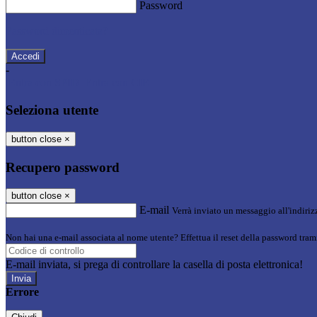
Password
Password dimenticata?
-
Entra con SPID
Entra con CIE
Seleziona utente
button close
×
Recupero password
button close
×
E-mail
Verrà inviato un messaggio all'indirizz
Non hai una e-mail associata al nome utente? Effettua il reset della password tram
E-mail inviata, si prega di controllare la casella di posta elettronica!
Errore