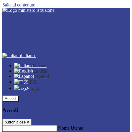
Salta al contenuto
Italiano
Italiano
English
Español
中文
عربى
Accedi
Accedi
button close
×
Nome Utente