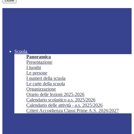
close
Scuola
Panoramica
Presentazione
I luoghi
Le persone
I numeri della scuola
Le carte della scuola
Organizzazione
Orario delle lezioni 2025-2026
Calendario scolastico a.s. 2025/2026
Calendario delle attività - a.s. 2025/2026
Criteri Accoglienza Classi Prime A.S. 2026/2027