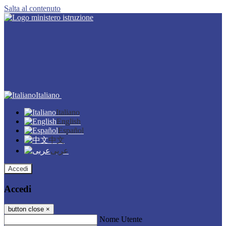
Salta al contenuto
Italiano
Italiano
English
Español
中文
عربى
Accedi
Accedi
button close
×
Nome Utente