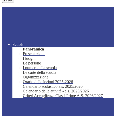
close
Scuola
Panoramica
Presentazione
I luoghi
Le persone
I numeri della scuola
Le carte della scuola
Organizzazione
Orario delle lezioni 2025-2026
Calendario scolastico a.s. 2025/2026
Calendario delle attività - a.s. 2025/2026
Criteri Accoglienza Classi Prime A.S. 2026/2027