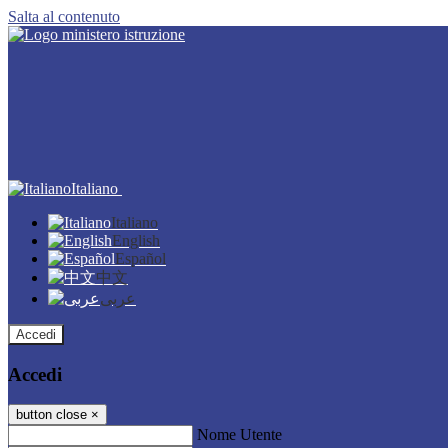
Salta al contenuto
Italiano
Italiano
English
Español
中文
عربى
Accedi
Accedi
button close
×
Nome Utente