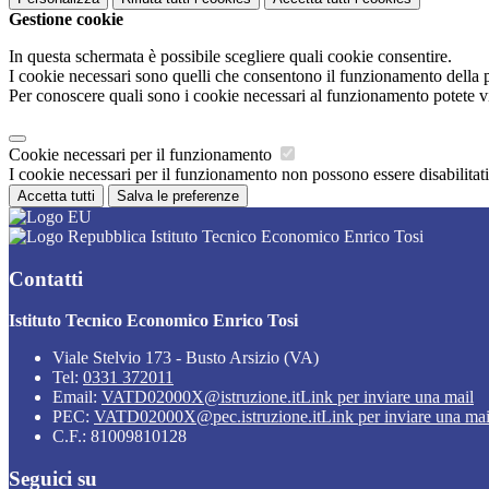
Gestione cookie
In questa schermata è possibile scegliere quali cookie consentire.
I cookie necessari sono quelli che consentono il funzionamento della pi
Per conoscere quali sono i cookie necessari al funzionamento potete v
Cookie necessari per il funzionamento
I cookie necessari per il funzionamento non possono essere disabilitati.
Accetta tutti
Salva le preferenze
Istituto Tecnico Economico Enrico Tosi
Contatti
Istituto Tecnico Economico Enrico Tosi
Viale Stelvio 173 - Busto Arsizio (VA)
Tel:
0331 372011
Email:
VATD02000X@istruzione.it
Link per inviare una mail
PEC:
VATD02000X@pec.istruzione.it
Link per inviare una mai
C.F.: 81009810128
Seguici su