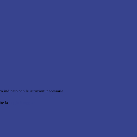
o indicato con le istruzioni necessarie.
ite la
Login Spaggiari