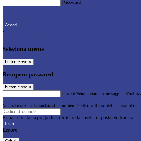
Password
Password dimenticata?
-
Entra con SPID
Entra con CIE
Seleziona utente
button close
×
Recupero password
button close
×
E-mail
Verrà inviato un messaggio all'indirizz
Non hai una e-mail associata al nome utente? Effettua il reset della password tram
E-mail inviata, si prega di controllare la casella di posta elettronica!
Errore