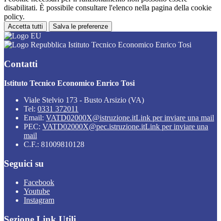
disabilitati. È possibile consultare l'elenco nella pagina della cookie
policy.
Accetta tutti
Salva le preferenze
Istituto Tecnico Economico Enrico Tosi
Contatti
Istituto Tecnico Economico Enrico Tosi
Viale Stelvio 173 - Busto Arsizio (VA)
Tel:
0331 372011
Email:
VATD02000X@istruzione.it
Link per inviare una mail
PEC:
VATD02000X@pec.istruzione.it
Link per inviare una
mail
C.F.: 81009810128
Seguici su
Facebook
Youtube
Instagram
Sezione Link Utili