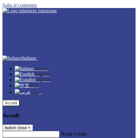
Salta al contenuto
Italiano
Italiano
English
Español
中文
عربى
Accedi
Accedi
button close
×
Nome Utente