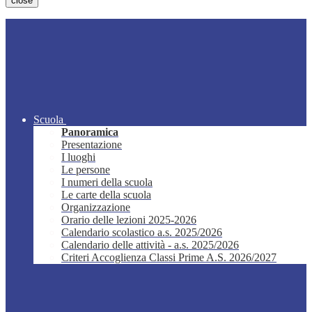
close
Scuola
Panoramica
Presentazione
I luoghi
Le persone
I numeri della scuola
Le carte della scuola
Organizzazione
Orario delle lezioni 2025-2026
Calendario scolastico a.s. 2025/2026
Calendario delle attività - a.s. 2025/2026
Criteri Accoglienza Classi Prime A.S. 2026/2027