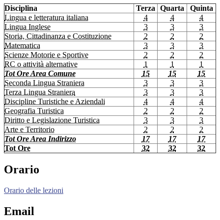
Disciplina
Terza
Quarta
Quinta
Lingua e letteratura italiana
4
4
4
Lingua Inglese
3
3
3
Storia, Cittadinanza e Costituzione
2
2
2
Matematica
3
3
3
Scienze Motorie e Sportive
2
2
2
RC o attività alternative
1
1
1
Tot Ore Area Comune
15
15
15
Seconda Lingua Straniera
3
3
3
Terza Lingua Straniera
3
3
3
Discipline Turistiche e Aziendali
4
4
4
Geografia Turistica
2
2
2
Diritto e Legislazione Turistica
3
3
3
Arte e Territorio
2
2
2
Tot Ore Area Indirizzo
17
17
17
Tot Ore
32
32
32
Orario
Orario delle lezioni
Email