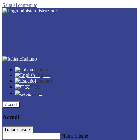
Salta al contenuto
Italiano
Italiano
English
Español
中文
عربى
Accedi
Accedi
button close
×
Nome Utente