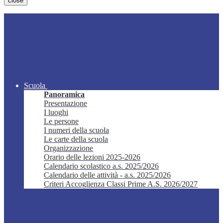
close
Scuola
Panoramica
Presentazione
I luoghi
Le persone
I numeri della scuola
Le carte della scuola
Organizzazione
Orario delle lezioni 2025-2026
Calendario scolastico a.s. 2025/2026
Calendario delle attività - a.s. 2025/2026
Criteri Accoglienza Classi Prime A.S. 2026/2027