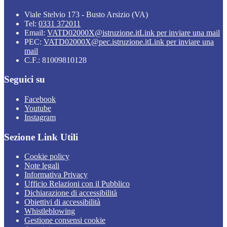
Viale Stelvio 173 - Busto Arsizio (VA)
Tel:
0331 372011
Email:
VATD02000X@istruzione.it
Link per inviare una mail
PEC:
VATD02000X@pec.istruzione.it
Link per inviare una
mail
C.F.: 81009810128
Seguici su
Facebook
Youtube
Instagram
Sezione Link Utili
Cookie policy
Note legali
Informativa Privacy
Ufficio Relazioni con il Pubblico
Dichiarazione di accessibilità
Obiettivi di accessibilità
Whistleblowing
Gestione consensi cookie