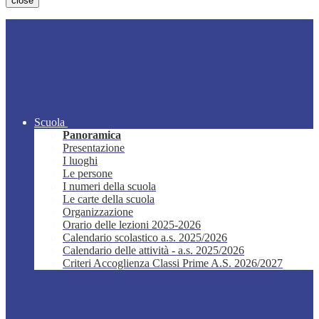
close
Scuola
Panoramica
Presentazione
I luoghi
Le persone
I numeri della scuola
Le carte della scuola
Organizzazione
Orario delle lezioni 2025-2026
Calendario scolastico a.s. 2025/2026
Calendario delle attività - a.s. 2025/2026
Criteri Accoglienza Classi Prime A.S. 2026/2027