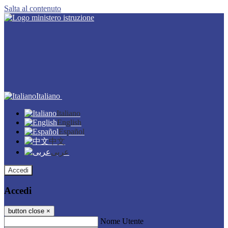
Salta al contenuto
Italiano
Italiano
English
Español
中文
عربى
Accedi
Accedi
button close
×
Nome Utente