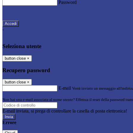
Password
Password dimenticata?
-
Entra con SPID
Entra con CIE
Seleziona utente
button close
×
Recupero password
button close
×
E-mail
Verrà inviato un messaggio all'indirizz
Non hai una e-mail associata al nome utente? Effettua il reset della password tram
E-mail inviata, si prega di controllare la casella di posta elettronica!
Errore