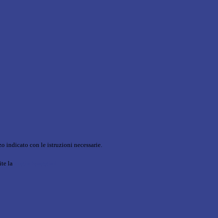
o indicato con le istruzioni necessarie.
ite la
Login Spaggiari