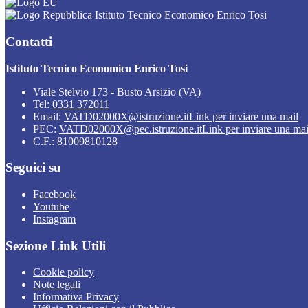
Istituto Tecnico Economico Enrico Tosi
Contatti
Istituto Tecnico Economico Enrico Tosi
Viale Stelvio 173 - Busto Arsizio (VA)
Tel:
0331 372011
Email:
VATD02000X@istruzione.it
Link per inviare una mail
PEC:
VATD02000X@pec.istruzione.it
Link per inviare una mai
C.F.: 81009810128
Seguici su
Facebook
Youtube
Instagram
Sezione Link Utili
Cookie policy
Note legali
Informativa Privacy