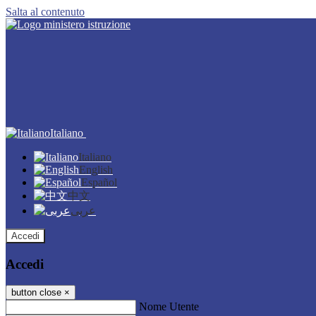
Salta al contenuto
Italiano
Italiano
English
Español
中文
عربى
Accedi
Accedi
button close
×
Nome Utente