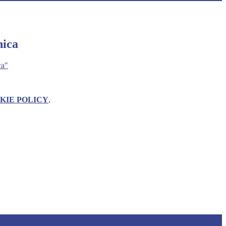
nica
ca"
KIE POLICY
.