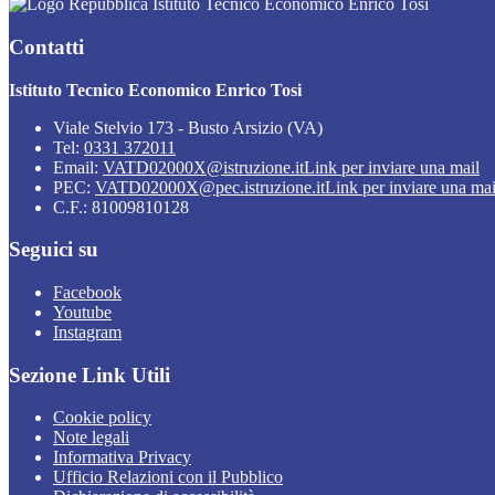
Istituto Tecnico Economico Enrico Tosi
Contatti
Istituto Tecnico Economico Enrico Tosi
Viale Stelvio 173 - Busto Arsizio (VA)
Tel:
0331 372011
Email:
VATD02000X@istruzione.it
Link per inviare una mail
PEC:
VATD02000X@pec.istruzione.it
Link per inviare una mai
C.F.: 81009810128
Seguici su
Facebook
Youtube
Instagram
Sezione Link Utili
Cookie policy
Note legali
Informativa Privacy
Ufficio Relazioni con il Pubblico