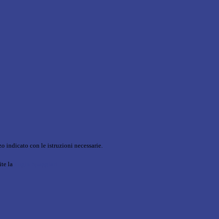
o indicato con le istruzioni necessarie.
ite la
Login Spaggiari