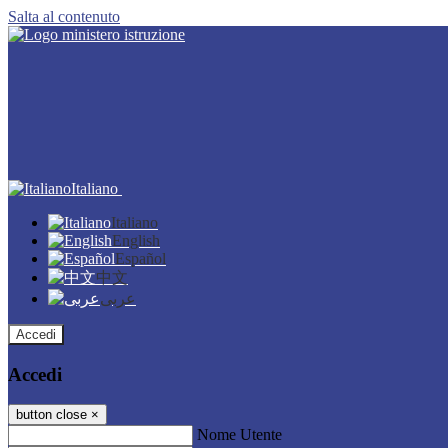
Salta al contenuto
Italiano
Italiano
English
Español
中文
عربى
Accedi
Accedi
button close
×
Nome Utente