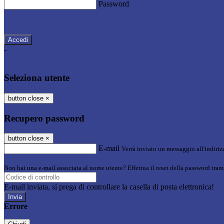
Password
Password dimenticata?
-
Entra con SPID
Entra con CIE
Seleziona utente
button close
×
Recupero password
button close
×
E-mail
Verrà inviato un messaggio all'indirizz
Non hai una e-mail associata al nome utente? Effettua il reset della password tram
E-mail inviata, si prega di controllare la casella di posta elettronica!
Errore