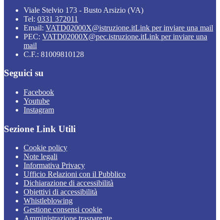
Viale Stelvio 173 - Busto Arsizio (VA)
Tel:
0331 372011
Email:
VATD02000X@istruzione.it
Link per inviare una mail
PEC:
VATD02000X@pec.istruzione.it
Link per inviare una
mail
C.F.: 81009810128
Seguici su
Facebook
Youtube
Instagram
Sezione Link Utili
Cookie policy
Note legali
Informativa Privacy
Ufficio Relazioni con il Pubblico
Dichiarazione di accessibilità
Obiettivi di accessibilità
Whistleblowing
Gestione consensi cookie
Amministrazione trasparente