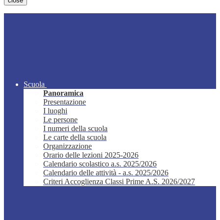
close
Scuola
Panoramica
Presentazione
I luoghi
Le persone
I numeri della scuola
Le carte della scuola
Organizzazione
Orario delle lezioni 2025-2026
Calendario scolastico a.s. 2025/2026
Calendario delle attività - a.s. 2025/2026
Criteri Accoglienza Classi Prime A.S. 2026/2027