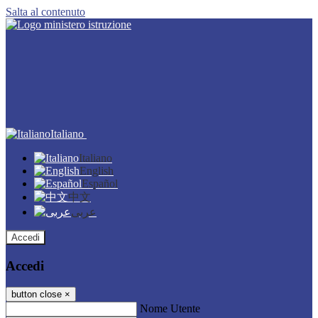
Salta al contenuto
Italiano
Italiano
English
Español
中文
عربى
Accedi
Accedi
button close
×
Nome Utente