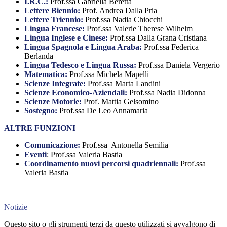
I.R.C.:
Prof.ssa Gabriella Beretta
Lettere Biennio:
Prof. Andrea Dalla Pria
Lettere Triennio:
Prof.ssa Nadia Chiocchi
Lingua Francese:
Prof.ssa Valerie Therese Wilhelm
Lingua Inglese e Cinese:
Prof.ssa Dalla Grana Cristiana
Lingua Spagnola e Lingua Araba:
Prof.ssa Federica
Berlanda
Lingua Tedesco e Lingua Russa:
Prof.ssa Daniela Vergerio
Matematica:
Prof.ssa Michela Mapelli
Scienze Integrate:
Prof.ssa Marta Landini
Scienze Economico-Aziendali:
Prof.ssa Nadia Didonna
Scienze Motorie:
Prof. Mattia Gelsomino
Sostegno:
Prof.ssa
De Leo Annamaria
ALTRE FUNZIONI
Comunicazione:
Prof.ssa Antonella Semilia
Eventi
: Prof.ssa Valeria Bastia
Coordinamento nuovi percorsi quadriennali:
Prof.ssa
Valeria Bastia
Notizie
Questo sito o gli strumenti terzi da questo utilizzati si avvalgono di