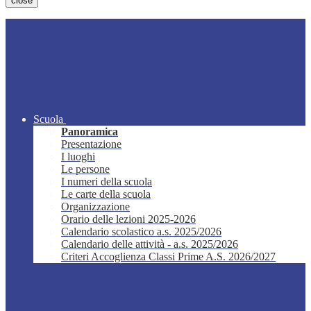
close
Scuola
Panoramica
Presentazione
I luoghi
Le persone
I numeri della scuola
Le carte della scuola
Organizzazione
Orario delle lezioni 2025-2026
Calendario scolastico a.s. 2025/2026
Calendario delle attività - a.s. 2025/2026
Criteri Accoglienza Classi Prime A.S. 2026/2027