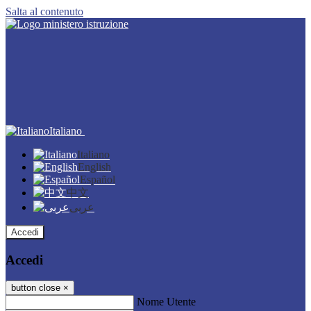
Salta al contenuto
Italiano
Italiano
English
Español
中文
عربى
Accedi
Accedi
button close
×
Nome Utente