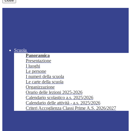
close
Scuola
Panoramica
Presentazione
I luoghi
Le persone
I numeri della scuola
Le carte della scuola
Organizzazione
Orario delle lezioni 2025-2026
Calendario scolastico a.s. 2025/2026
Calendario delle attività - a.s. 2025/2026
Criteri Accoglienza Classi Prime A.S. 2026/2027