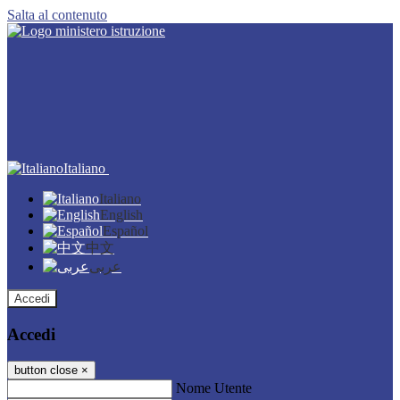
Salta al contenuto
Italiano
Italiano
English
Español
中文
عربى
Accedi
Accedi
button close
×
Nome Utente