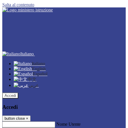
Salta al contenuto
Italiano
Italiano
English
Español
中文
عربى
Accedi
Accedi
button close
×
Nome Utente