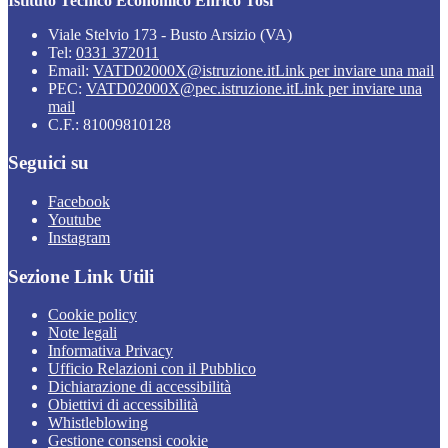
Istituto Tecnico Economico Enrico Tosi
Viale Stelvio 173 - Busto Arsizio (VA)
Tel:
0331 372011
Email:
VATD02000X@istruzione.it
Link per inviare una mail
PEC:
VATD02000X@pec.istruzione.it
Link per inviare una
mail
C.F.: 81009810128
Seguici su
Facebook
Youtube
Instagram
Sezione Link Utili
Cookie policy
Note legali
Informativa Privacy
Ufficio Relazioni con il Pubblico
Dichiarazione di accessibilità
Obiettivi di accessibilità
Whistleblowing
Gestione consensi cookie