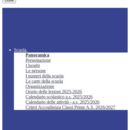
close
Scuola
Panoramica
Presentazione
I luoghi
Le persone
I numeri della scuola
Le carte della scuola
Organizzazione
Orario delle lezioni 2025-2026
Calendario scolastico a.s. 2025/2026
Calendario delle attività - a.s. 2025/2026
Criteri Accoglienza Classi Prime A.S. 2026/2027